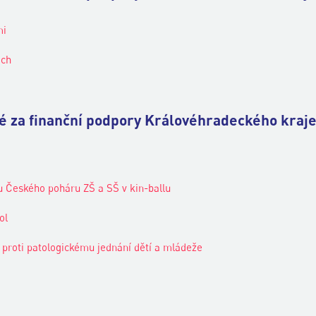
mi
ech
né za finanční podpory Královéhradeckého kraje
ku Českého poháru ZŠ a SŠ v kin-ballu
ol
 proti patologickému jednání dětí a mládeže