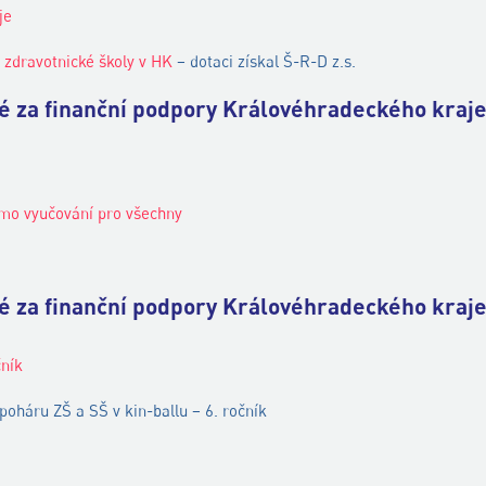
je
u zdravotnické školy v HK
– dotaci získal Š-R-D z.s.
né za finanční podpory Královéhradeckého kraje
imo vyučování pro všechny
né za finanční podpory Královéhradeckého kraje
čník
poháru ZŠ a SŠ v kin-ballu – 6. ročník