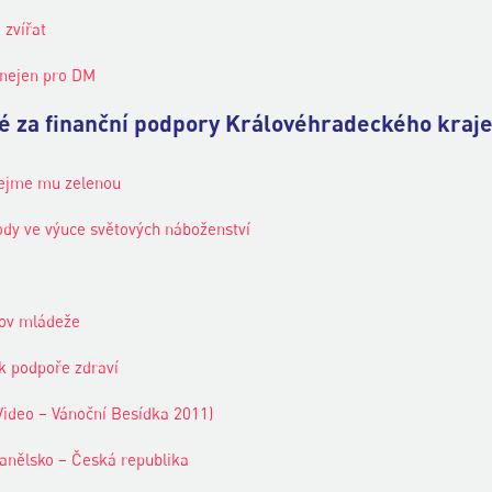
 zvířat
 nejen pro DM
né za finanční podpory Královéhradeckého kraje
 dejme mu zelenou
dy ve výuce světových náboženství
mov mládeže
k podpoře zdraví
Video – Vánoční Besídka 2011)
anělsko – Česká republika