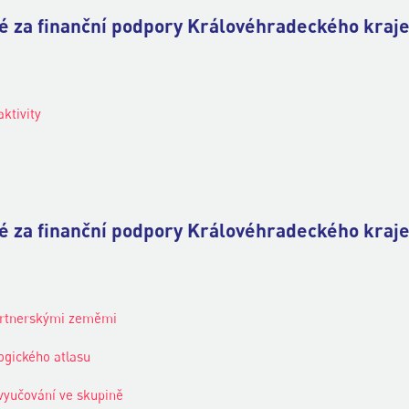
né za finanční podpory Královéhradeckého kraje
ktivity
né za finanční podpory Královéhradeckého kraje
artnerskými zeměmi
ogického atlasu
 vyučování ve skupině