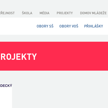
EŘEJNOST
ŠKOLA
MÉDIA
PROJEKTY
DOMOV MLÁDEŽE
OBORY SŠ
OBORY VOŠ
PŘIHLÁŠKY
PROJEKTY