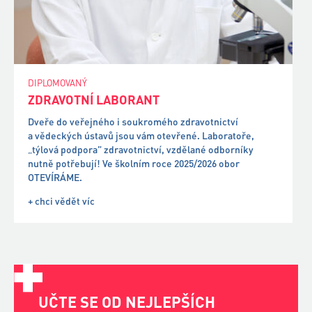
Dveře do veřejného i soukromého zdravotnictví
a vědeckých ústavů jsou vám otevřené. Laboratoře,
„týlová podpora” zdravotnictví, vzdělané odborníky
nutně potřebují! Ve školním roce 2025/2026 obor
OTEVÍRÁME.
+ chci vědět víc
UČTE SE OD NEJLEPŠÍCH
Zdravotnická škola Hradec Králové patří
k nejprestižnějším „zdrávkám” v ČR. Mezi učiteli
působí prvotřídní odborníci, kteří se s vámi podělí
nejen o učebnicové znalosti, ale především o své
zkušenosti, nasbírané dlouholetou praxí v oboru.
+ chci vědět víc