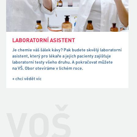
Je chemie váš šálek kávy? Pak budete skvělý laboratorní
asistent, který pro lékaře a jejich pacienty zajišťuje
laboratorní testy všeho druhu. A pokračovat můžete
na VŠ. Obor otevíráme v lichém roce.
+ chci vědět víc
VOŠ
KAM PO MATURITĚ?
POKRAČUJTE VE STUDIU
NA VYŠŠÍ ODBORNÉ ŠKOLE!