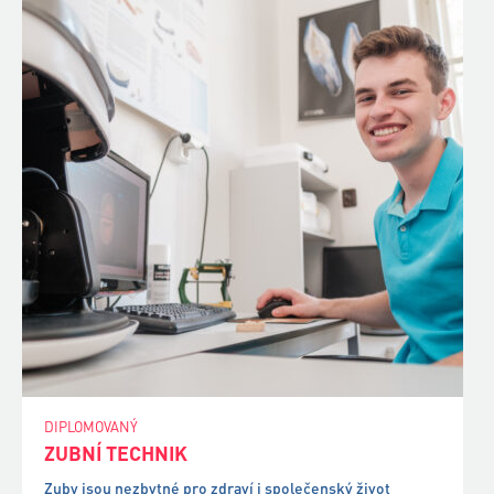
DIPLOMOVANÝ
ZUBNÍ TECHNIK
Zuby jsou nezbytné pro zdraví i společenský život
každého z nás. Nadějí pro pacienty s defektním chrupem
jsou zubní náhrady a lidé, kteří je vyrábí – třeba právě vy!
OTEVÍRÁME každoročně 1 studijní skupinu.
+ chci vědět víc