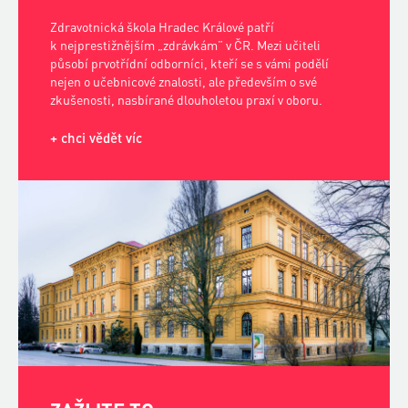
ZAŽIJTE TO
Vlastní zkušenost je nejlepší forma učení. Proto naši
studenti pravidelně dochází na praxe do Fakultní
nemocnice Hradec Králové. Moderní vybavení, uznávaní
specialisté, skuteční pacienti – to vše vás čeká při
pravidelné praktické výuce.