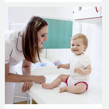
DIPLOMOVANÁ
DĚTSKÁ SESTRA
Péče o dětské pacienty je péčí o budoucnost nás všech.
Pomáhat těm nejmenším není jen práce, ale životní
poslání, které má neoddiskutovatelný smysl. Nový obor,
který budeme otevírat každoročně!
+ chci vědět víc