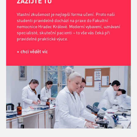
+ chci vědět víc
CHCETE VĚDĚT, DO ČEHO JDETE?
NAVŠTIVTE NÁS!