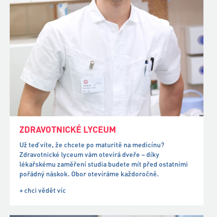
ZDRAVOTNICKÉ LYCEUM
Už teď víte, že chcete po maturitě na medicínu?
Zdravotnické lyceum vám otevírá dveře – díky
lékařskému zaměření studia budete mít před ostatními
pořádný náskok. Obor otevíráme každoročně.
+ chci vědět víc