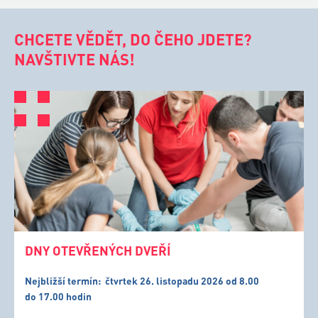
DNY OTEVŘENÝCH DVEŘÍ
Nejbližší termín:
čtvrtek 26. listopadu 2026 od 8.00
do 17.00 hodin
Informace vedení školy k přijímacím zkouškám v rámci
DOD v aule školy jsou plánované: v 10.00, ve 12.00, ve 14.00
a v 16.00 hod.
Nejlepší způsob, jak se seznámit s životem ve škole. Získáte
odpovědi na všechny otázky, které vás zajímají.