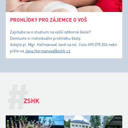
pište na
Jana.Hermanova@zshk.cz
#
ZSHK