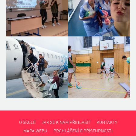
O ŠKOLE
JAK SE K NÁM PŘIHLÁSIT
KONTAKTY
MAPA WEBU
PROHLÁŠENÍ O PŘÍSTUPNOSTI