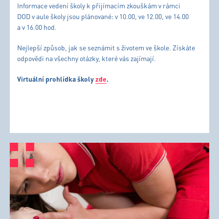
Virtuální prohlídka školy
zde
.
PROHLÍDKY PRO ZÁJEMCE O VOŠ
Zajímáte se o studium na vyšší odborné škole?
Domluvte si individuální prohlídku školy.
Volejte pí. Mgr. Heřmanové Janě na tel. číslo 495 075 204 nebo