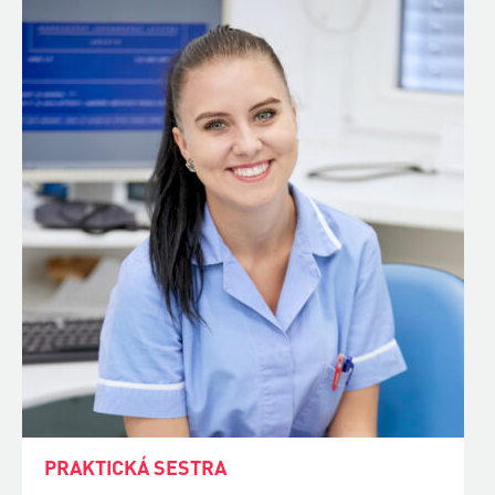
PRAKTICKÁ SESTRA
Ošetřovat pacienty, přispívat jejich uzdravení.
To je úkolem praktické sestry – zdravotníka, který
je lidem nejblíže. Proměňte nemocnice a ordinace
v příjemné místo! Obor otevíráme každoročně.
+ chci vědět víc