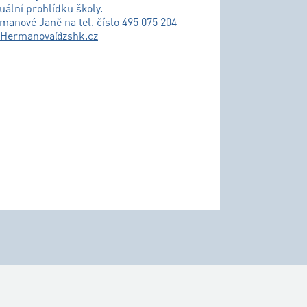
uální prohlídku školy.
řmanové Janě na tel. číslo 495 075 204
.Hermanova@zshk.cz