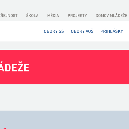
EŘEJNOST
ŠKOLA
MÉDIA
PROJEKTY
DOMOV MLÁDEŽE
OBORY SŠ
OBORY VOŠ
PŘIHLÁŠKY
ÁDEŽE