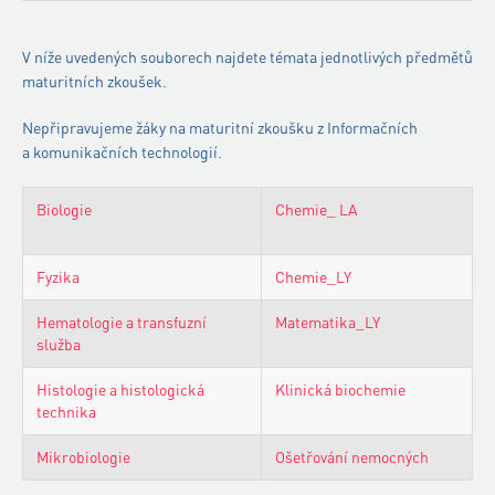
V níže uvedených souborech najdete témata jednotlivých předmětů
maturitních zkoušek.
Nepřipravujeme žáky na maturitní zkoušku z Informačních
a komunikačních technologií.
Biologie
Chemie_ LA
P
k
Fyzika
Chemie_LY
O
Hematologie a transfuzní
Matematika_LY
O
služba
Histologie a histologická
Klinická biochemie
O
technika
Mikrobiologie
Ošetřování nemocných
O