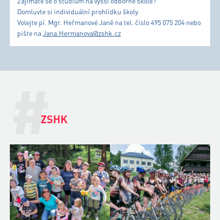
Zajímáte se o studium na vyšší odborné škole?
Domluvte si individuální prohlídku školy.
Volejte pí. Mgr. Heřmanové Janě na tel. číslo 495 075 204 nebo
pište na
Jana.Hermanova@zshk.cz
#
ZSHK