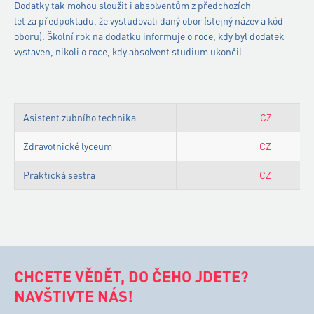
Dodatky tak mohou sloužit i absolventům z předchozích
let za předpokladu, že vystudovali daný obor (stejný název a kód
oboru). Školní rok na dodatku informuje o roce, kdy byl dodatek
vystaven, nikoli o roce, kdy absolvent studium ukončil.
Asistent zubního technika
CZ
Zdravotnické lyceum
CZ
Praktická sestra
CZ
CHCETE VĚDĚT, DO ČEHO JDETE?
NAVŠTIVTE NÁS!