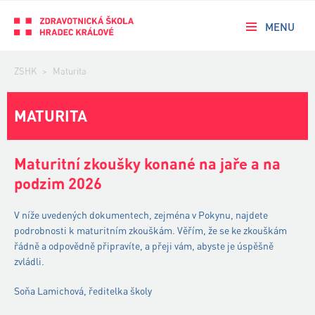
MENU
ZSHK
>
Maturita
MATURITA
Maturitní zkoušky konané na jaře a na
podzim 2026
V níže uvedených dokumentech, zejména v Pokynu, najdete
podrobnosti k maturitním zkouškám. Věřím, že se ke zkouškám
řádně a odpovědně připravíte, a přeji vám, abyste je úspěšně
zvládli.
Soňa Lamichová, ředitelka školy