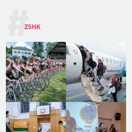
#
ZSHK