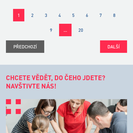
1
2
3
4
5
6
7
8
9
…
20
PŘEDCHOZÍ
DALŠÍ
CHCETE VĚDĚT, DO ČEHO JDETE?
NAVŠTIVTE NÁS!