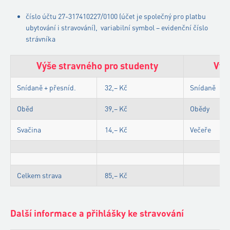
číslo účtu 27-317410227/0100 (účet je společný pro platbu
ubytování i stravování), variabilní symbol – evidenční číslo
strávníka
Výše stravného pro studenty
Výš
Snídaně + přesníd.
32,– Kč
Snídaně
Oběd
39,– Kč
Obědy
Svačina
14,– Kč
Večeře
Celkem strava
85,– Kč
Další informace a přihlášky ke stravování