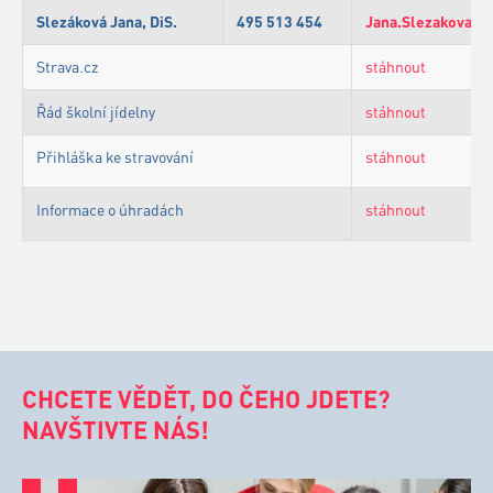
Slezáková Jana, DiS.
495 513 454
Jana.Slezakova@z
Strava.cz
stáhnout
Řád školní jídelny
stáhnout
Přihláška ke stravování
stáhnout
Informace o úhradách
stáhnout
CHCETE VĚDĚT, DO ČEHO JDETE?
NAVŠTIVTE NÁS!