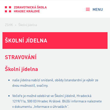
MENU
ZSHK
>
Školní jídelna
ŠKOLNÍ JÍDELNA
STRAVOVÁNÍ
Školní jídelna
naše jídelna nabízí snídaně, obědy (standardní je výběr ze
dvou možností), svačiny.
Večeře je možné odebírat ve Školní jídelně, Hradecká
1219/11a, 500 03 Hradec Králové. Bližší informace naleznete
v dokumentu „Informace o úhradách“.