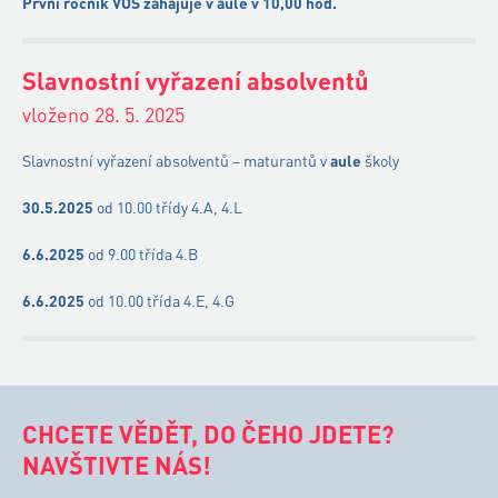
První ročník VOŠ zahajuje v aule v 10,00 hod.
Slavnostní vyřazení absolventů
vloženo 28. 5. 2025
Slavnostní vyřazení absolventů – maturantů v
aule
školy
30.5.2025
od 10.00 třídy 4.A, 4.L
6.6.2025
od 9.00 třída 4.B
6.6.2025
od 10.00 třída 4.E, 4.G
CHCETE VĚDĚT, DO ČEHO JDETE?
NAVŠTIVTE NÁS!