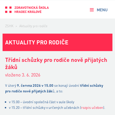
MENU
ZSHK
>
Aktuality pro rodiče
AKTUALITY PRO RODIČE
Třídní schůzky pro rodiče nově přijatých
žáků
vloženo 3. 6. 2026
V úterý
9. června 2026 v 15.00
se konají úvodní
třídní schůzky
pro rodiče nově přijatých žák
ů, a to:
v 15.00 – úvodní společná část v aule školy
v 15.20 – třídní schůzky v určených učebnách (
rozpis učeben
).