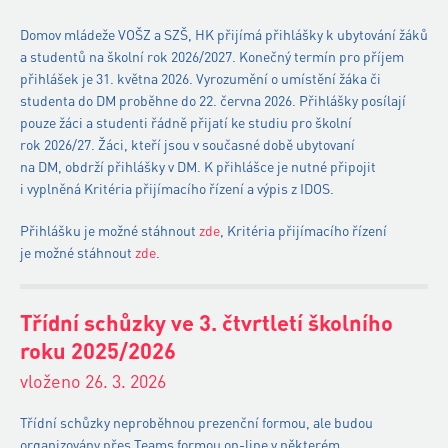
Domov mládeže VOŠZ a SZŠ, HK přijímá přihlášky k ubytování žáků
a studentů na školní rok 2026/2027. Konečný termín pro příjem
přihlášek je 31. května 2026. Vyrozumění o umístění žáka či
studenta do DM proběhne do 22. června 2026. Přihlášky posílají
pouze žáci a studenti řádně přijatí ke studiu pro školní
rok 2026/27. Žáci, kteří jsou v současné době ubytovaní
na DM, obdrží přihlášky v DM. K přihlášce je nutné připojit
i vyplněná Kritéria přijímacího řízení a výpis z IDOS.
Přihlášku je možné stáhnout
zde
, Kritéria přijímacího řízení
je možné stáhnout
zde
.
Třídní schůzky ve 3. čtvrtletí školního
roku 2025/2026
vloženo 26. 3. 2026
Třídní schůzky neproběhnou prezenční formou, ale budou
organizovány přes Teams formou on-line v některém