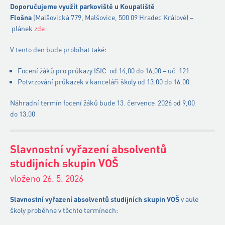
Doporučujeme využít parkoviště u Koupaliště
Flošna
(Malšovická 779, Malšovice, 500 09 Hradec Králové) –
plánek
zde
.
V tento den bude probíhat také:
Focení žáků pro průkazy ISIC od 14,00 do 16,00 – uč. 121.
Potvrzování průkazek v kanceláři školy od 13.00 do 16.00.
Náhradní termín focení žáků bude 13. července 2026 od 9,00
do 13,00
Slavnostní vyřazení absolventů
studijních skupin VOŠ
vloženo 26. 5. 2026
Slavnostní vyřazení absolventů studijních skupin
VOŠ
v aule
školy proběhne v těchto termínech: