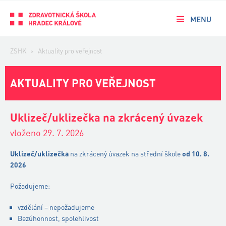
MENU
ZSHK
>
Aktuality pro veřejnost
AKTUALITY PRO VEŘEJNOST
Uklizeč/uklizečka na zkrácený úvazek
vloženo 29. 7. 2026
Uklizeč/uklizečka
na zkrácený úvazek na střední škole
od 10. 8.
2026
Požadujeme:
vzdělání – nepožadujeme
Bezúhonnost, spolehlivost