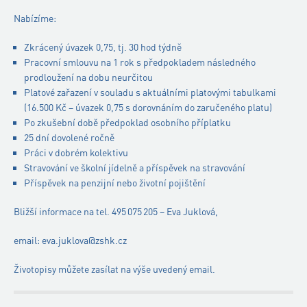
Nabízíme:
Zkrácený úvazek 0,75, tj. 30 hod týdně
Pracovní smlouvu na 1 rok s předpokladem následného
prodloužení na dobu neurčitou
Platové zařazení v souladu s aktuálními platovými tabulkami
(16.500 Kč – úvazek 0,75 s dorovnáním do zaručeného platu)
Po zkušební době předpoklad osobního příplatku
25 dní dovolené ročně
Práci v dobrém kolektivu
Stravování ve školní jídelně a příspěvek na stravování
Příspěvek na penzijní nebo životní pojištění
Bližší informace na tel. 495 075 205 – Eva Juklová,
email: eva.juklova@zshk.cz
Životopisy můžete zasílat na výše uvedený email.