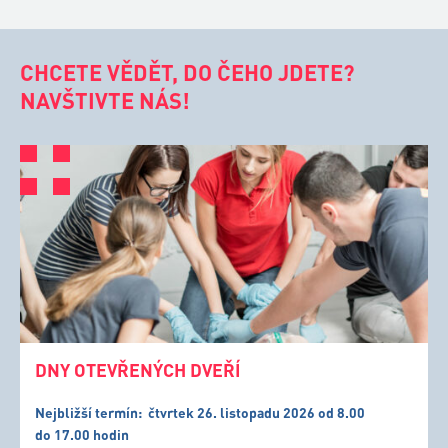
CHCETE VĚDĚT, DO ČEHO JDETE?
NAVŠTIVTE NÁS!
DNY OTEVŘENÝCH DVEŘÍ
Nejbližší termín:
čtvrtek 26. listopadu 2026 od 8.00
do 17.00 hodin