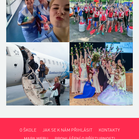
O ŠKOLE
JAK SE K NÁM PŘIHLÁSIT
KONTAKTY
MAPA WEBU
PROHLÁŠENÍ O PŘÍSTUPNOSTI