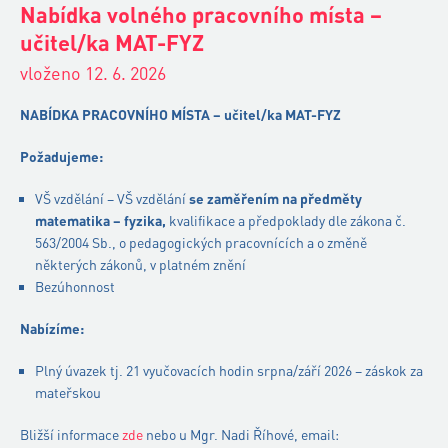
Nabídka volného pracovního místa –
učitel/ka MAT-FYZ
vloženo 12. 6. 2026
NABÍDKA PRACOVNÍHO MÍSTA – učitel/ka MAT-FYZ
Požadujeme:
VŠ vzdělání – VŠ vzdělání
se zaměřením na předměty
matematika – fyzika,
kvalifikace a předpoklady dle zákona č.
563/2004 Sb., o pedagogických pracovnících a o změně
některých zákonů, v platném znění
Bezúhonnost
Nabízíme:
Plný úvazek tj. 21 vyučovacích hodin srpna/září 2026 – záskok za
mateřskou
Bližší informace
zde
nebo u Mgr. Nadi Říhové, email: