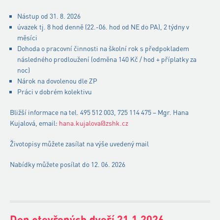
Nástup od 31. 8. 2026
úvazek tj. 8 hod denně (22.-06. hod od NE do PA), 2 týdny v
měsíci
Dohoda o pracovní činnosti na školní rok s předpokladem
následného prodloužení (odměna 140 Kč / hod + příplatky za
noc)
Nárok na dovolenou dle ZP
Práci v dobrém kolektivu
Bližší informace na tel. 495 512 003, 725 114 475 – Mgr. Hana
Kujalová, email:
hana.kujalova@zshk.cz
Životopisy můžete zasílat na výše uvedený mail
Nabídky můžete posílat do 12. 06. 2026
Den otevřených dveří 21.1.2026