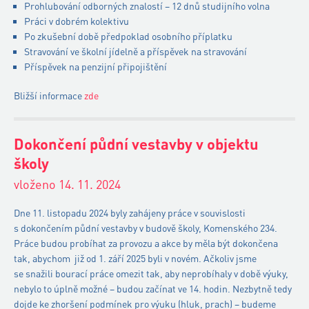
Prohlubování odborných znalostí – 12 dnů studijního volna
Práci v dobrém kolektivu
Po zkušební době předpoklad osobního příplatku
Stravování ve školní jídelně a příspěvek na stravování
Příspěvek na penzijní připojištění
Bližší informace
zde
Dokončení půdní vestavby v objektu
školy
vloženo 14. 11. 2024
Dne 11. listopadu 2024 byly zahájeny práce v souvislosti
s dokončením půdní vestavby v budově školy, Komenského 234.
Práce budou probíhat za provozu a akce by měla být dokončena
tak, abychom již od 1. září 2025 byli v novém. Ačkoliv jsme
se snažili bourací práce omezit tak, aby neprobíhaly v době výuky,
nebylo to úplně možné – budou začínat ve 14. hodin. Nezbytně tedy
dojde ke zhoršení podmínek pro výuku (hluk, prach) – budeme