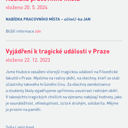
vloženo 20. 5. 2024
NABÍDKA PRACOVNÍHO MÍSTA – učitel/-ka JAN
Bližší informace
zde
Vyjádření k tragické události v Praze
vloženo 22. 12. 2023
Jsme hluboce zasaženi včerejší tragickou událostí na Filozofické
fakultě v Praze. Myslíme na rodiny obětí, na všechny, kteří se stali
účastníky takového hrůzného činu. Za všechny zaměstnance
a studenty školy vyjadřujeme upřímnou soustrast rodinám obětí.
V takovýchto tragických chvílích na významu nabývají hodnoty, jako
je sounáležitost, ohleduplnost, úcta k druhým, solidarita. Mějme
je prosím na paměti.
Soňa Lamichová