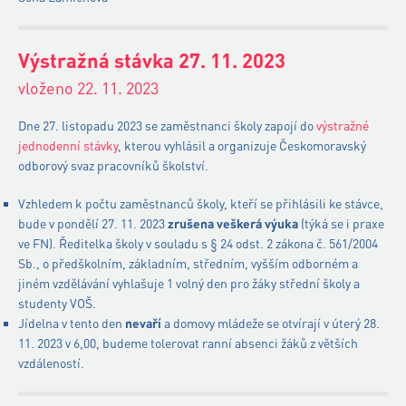
Výstražná stávka 27. 11. 2023
vloženo 22. 11. 2023
Dne 27. listopadu 2023 se zaměstnanci školy zapojí do
výstražné
jednodenní stávky
, kterou vyhlásil a organizuje Českomoravský
odborový svaz pracovníků školství.
Vzhledem k počtu zaměstnanců školy, kteří se přihlásili ke stávce,
bude v pondělí 27. 11. 2023
zrušena veškerá výuka
(týká se i praxe
ve FN). Ředitelka školy v souladu s § 24 odst. 2 zákona č. 561/2004
Sb., o předškolním, základním, středním, vyšším odborném a
jiném vzdělávání vyhlašuje 1 volný den pro žáky střední školy a
studenty VOŠ.
Jídelna v tento den
nevaří
a domovy mládeže se otvírají v úterý 28.
11. 2023 v 6,00, budeme tolerovat ranní absenci žáků z větších
vzdáleností.