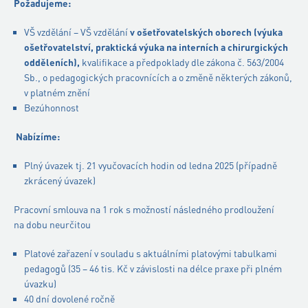
Požadujeme:
VŠ vzdělání – VŠ vzdělání
v ošetřovatelských oborech (výuka
ošetřovatelství, praktická výuka na interních a chirurgických
odděleních),
kvalifikace a předpoklady dle zákona č. 563/2004
Sb., o pedagogických pracovnících a o změně některých zákonů,
v platném znění
Bezúhonnost
Nabízíme:
Plný úvazek tj. 21 vyučovacích hodin od ledna 2025 (případně
zkrácený úvazek)
Pracovní smlouva na 1 rok s možností následného prodloužení
na dobu neurčitou
Platové zařazení v souladu s aktuálními platovými tabulkami
pedagogů (35 – 46 tis. Kč v závislosti na délce praxe při plném
úvazku)
40 dní dovolené ročně