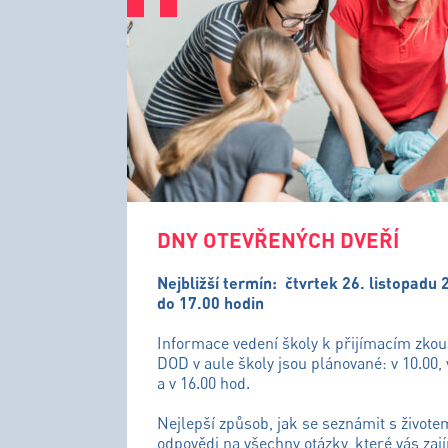
DNY OTEVŘENÝCH DVEŘÍ
Nejbližší termín:
čtvrtek 26. listopadu 
do 17.00 hodin
Informace vedení školy k přijímacím zko
DOD v aule školy jsou plánované: v 10.00, 
a v 16.00 hod.
Nejlepší způsob, jak se seznámit s živote
odpovědi na všechny otázky, které vás zají