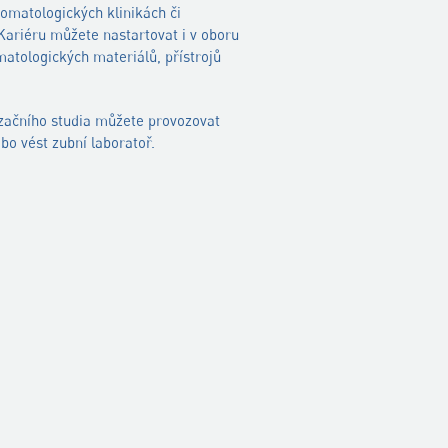
tomatologických klinikách či
ariéru můžete nastartovat i v oboru
matologických materiálů, přístrojů
izačního studia můžete provozovat
bo vést zubní laboratoř.