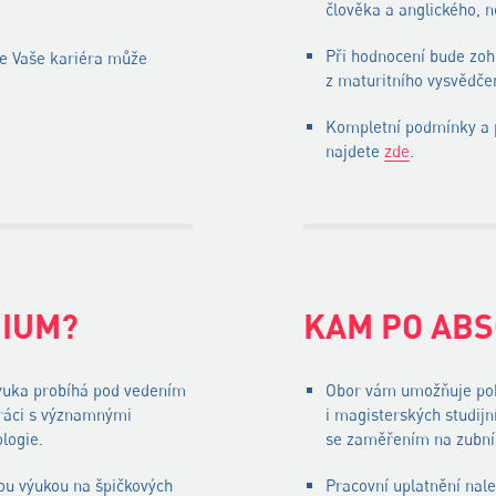
člověka a anglického, 
Při hodnocení bude zo
e Vaše kariéra může
z maturitního vysvědčen
Kompletní podmínky a p
najdete
zde
.
DIUM?
KAM PO ABS
výuka probíhá pod vedením
Obor vám umožňuje pok
ráci s významnými
i magisterských studij
logie.
se zaměřením na zubní 
kou výukou na špičkových
Pracovní uplatnění nal