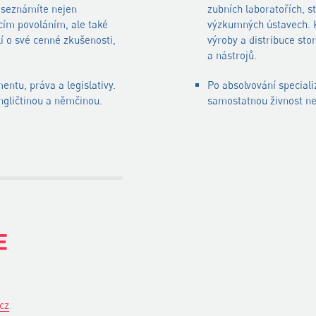
e seznámíte nejen
zubních laboratořích, s
ím povoláním, ale také
výzkumných ústavech. K
lí o své cenné zkušenosti,
výroby a distribuce sto
a nástrojů.
entu, práva a legislativy.
Po absolvování special
ngličtinou a němčinou.
samostatnou živnost ne
E
cz