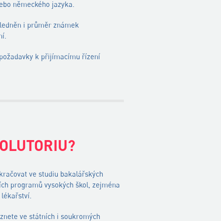
nebo německého jazyka.
hledněn i průměr známek
í.
ožadavky k přijímacímu řízení
OLUTORIU?
račovat ve studiu bakalářských
ních programů vysokých škol, zejména
lékařství.
eznete ve státních i soukromých