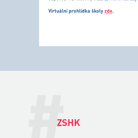
Virtuální prohlídka školy
zde
.
#
ZSHK