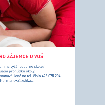
RO ZÁJEMCE O VOŠ
ium na vyšší odborné škole?
uální prohlídku školy.
řmanové Janě na tel. číslo 495 075 204
.Hermanova@zshk.cz