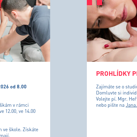
PROHLÍDKY P
2026 od 8.00
Zajímáte se o stud
Domluvte si individ
Volejte pí. Mgr. He
uškám v rámci
nebo pište na
Jana
ve 12.00, ve 14.00
m ve škole. Získáte
mají.