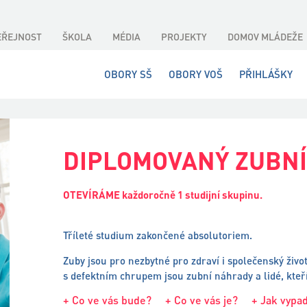
EŘEJNOST
ŠKOLA
MÉDIA
PROJEKTY
DOMOV MLÁDEŽE
OBORY SŠ
OBORY VOŠ
PŘIHLÁŠKY
DIPLOMOVANÝ ZUBNÍ
OTEVÍRÁME každoročně 1 studijní skupinu.
Tříleté studium zakončené absolutoriem.
Zuby jsou pro nezbytné pro zdraví i společenský živo
s defektním chrupem jsou zubní náhrady a lidé, kteří 
+ Co ve vás bude?
+ Co ve vás je?
+ Jak vypa