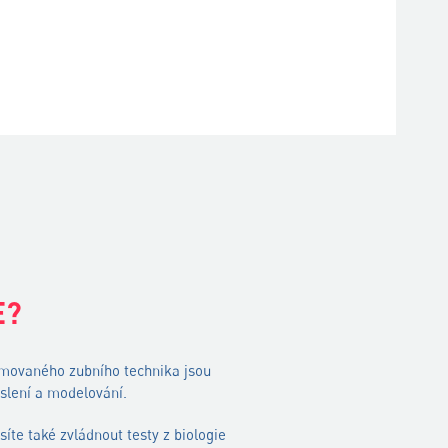
E?
omovaného zubního technika jsou
slení a modelování.
síte také zvládnout testy z biologie