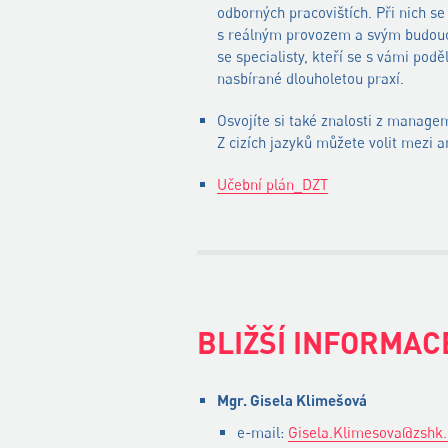
odborných pracovištích. Při nich s
s reálným provozem a svým budouc
se specialisty, kteří se s vámi podě
nasbírané dlouholetou praxí.
Osvojíte si také znalosti z managem
Z cizích jazyků můžete volit mezi a
Učební plán_DZT
BLIŽŠÍ INFORMAC
Mgr. Gisela Klimešová
e-mail:
Gisela.Klimesova@zshk.