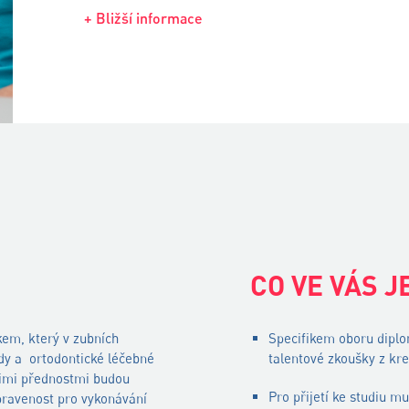
+ Bližší informace
Š
CO VE VÁS J
kem, který v zubních
Specifikem oboru dipl
dy a ortodontické léčebné
talentové zkoušky z kre
šimi přednostmi budou
Pro přijetí ke studiu mu
ipravenost pro vykonávání