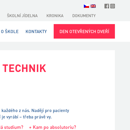
ŠKOLNÍ JÍDELNA
KRONIKA
DOKUMENTY
O ŠKOLE
KONTAKTY
DEN OTEVŘENÝCH DVEŘÍ
 TECHNIK
t každého z nás. Nadějí pro pacienty
je vyrábí – třeba právě vy.
dá studium?
+ Kam po absolutoriu?