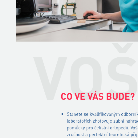
VO
CO VE VÁS BUDE?
Stanete se kvalifikovaným odborní
laboratořích zhotovuje zubní náhra
pomůcky pro čelistní ortopedii. Va
zručnost a perfektní teoretická př