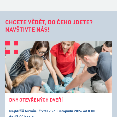
CHCETE VĚDĚT, DO ČEHO JDETE?
NAVŠTIVTE NÁS!
DNY OTEVŘENÝCH DVEŘÍ
Nejbližší termín:
čtvrtek 26. listopadu 2026 od 8.00
do 17.00 hodin