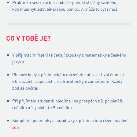
Praktická sestra je bez nadsázky anděl strážný každého,
kdo musí vyhledat lékařskou pomoc. A může to být i muž!
CO V TOBĚ JE?
V přijímacím řízení tě čekají zkoušky z matematiky a českého
jazyka.
Plusové body k přijímačkám můžeš získat za aktivní činnost
v kroužcích a spolcích se zdravotnickým zaměřením. Každý
bod se počítá!
Při přijímání studentů hledíme i na prospěch z 2. pololetí 8.
ročníku a 1. pololetí z 9. ročníku.
Kompletní podmínky a požadavky k přijímacímu řízení najdeš
zde.