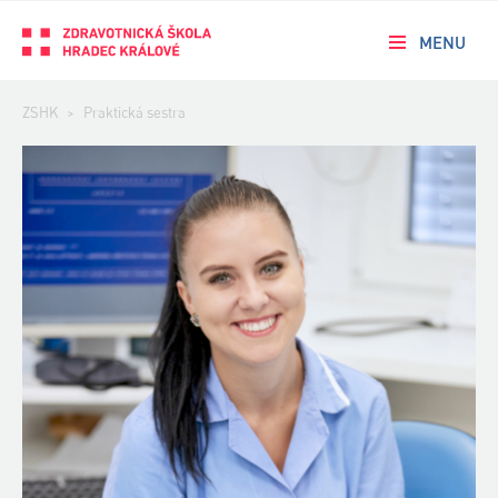
MENU
ZSHK
>
Praktická sestra