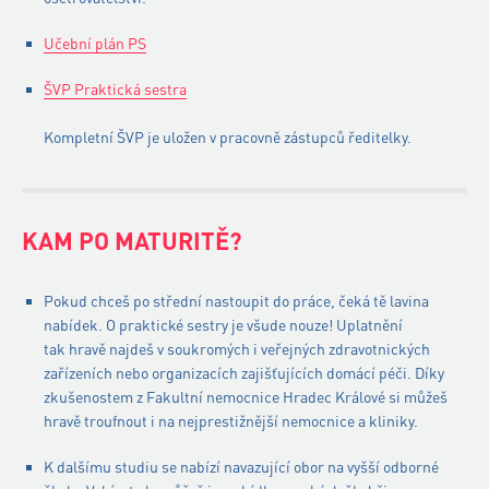
Učební plán PS
ŠVP Praktická sestra
Kompletní ŠVP je uložen v pracovně zástupců ředitelky.
KAM PO MATURITĚ?
Pokud chceš po střední nastoupit do práce, čeká tě lavina
nabídek. O praktické sestry je všude nouze! Uplatnění
tak hravě najdeš v soukromých i veřejných zdravotnických
zařízeních nebo organizacích zajišťujících domácí péči. Díky
zkušenostem z Fakultní nemocnice Hradec Králové si můžeš
hravě troufnout i na nejprestižnější nemocnice a kliniky.
K dalšímu studiu se nabízí navazující obor na vyšší odborné