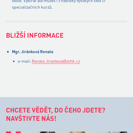
škole. Vybírat ale můžeš i z nabídky vysokých škol či
specializačních kurzů.
BLIŽŠÍ INFORMACE
Mgr. Jiránková Renata
e-mail:
Renata.Jirankova@zshk.cz
CHCETE VĚDĚT, DO ČEHO JDETE?
NAVŠTIVTE NÁS!