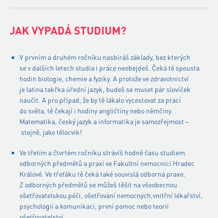
JAK VYPADÁ STUDIUM?
V prvním a druhém ročníku nasbíráš základy, bez kterých
se v dalších letech studia i práce neobejdeš. Čeká tě spousta
hodin biologie, chemie a fyziky. A protože ve zdravotnictví
je latina takřka úřední jazyk, budeš se muset pár slovíček
naučit. A pro případ, že by tě lákalo vycestovat za prací
do světa, tě čekají i hodiny angličtiny nebo němčiny.
Matematika, český jazyk a informatika je samozřejmost –
stejně, jako tělocvik!
Ve třetím a čtvrtém ročníku strávíš hodně času studiem
odborných předmětů a praxí ve Fakultní nemocnici Hradec
Králové. Ve třeťáku tě čeká také souvislá odborná praxe.
Z odborných předmětů se můžeš těšit na všeobecnou
ošetřovatelskou péči, ošetřování nemocných,vnitřní lékařství,
psychologii a komunikaci, první pomoc nebo teorii
ošetřovatelství.