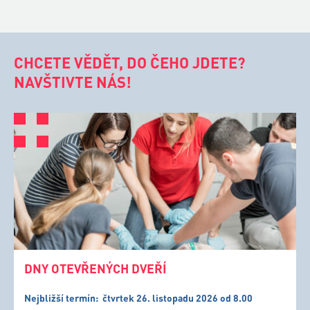
CHCETE VĚDĚT, DO ČEHO JDETE?
NAVŠTIVTE NÁS!
DNY OTEVŘENÝCH DVEŘÍ
Nejbližší termín:
čtvrtek 26. listopadu 2026 od 8.00