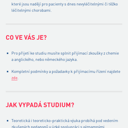
které jsou nadějí pro pacienty s dnes nevyléčitelnými či těžko
léčitelnými chorobami.
CO VE VÁS JE?
Pro přijetí ke studiu musíte splnit přijímací zkoušky z chemie
a anglického, nebo německého jazyka.
Kompletní podmínky a požadavky k přijímacímu řízení najdete
zde
.
JAK VYPADÁ STUDIUM?
Teoretická i teoreticko-praktická výuka probíhá pod vedením
zkušených pedagogů v úzké spolupráci s významnými