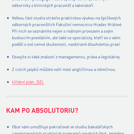
odborníky z klinických pracovišť a laboratoří.
Velkou část studia strávíte praktickou výukou na špičkových
odborných pracovištích Fakultní nemocnice Hradec Králové.
Při nich se seznámíte nejen s reálným provozem a svým
budoucím povoláním, ale také se specialisty, kteří se s vámi
podělí o své cenné zkušenosti, nasbírané dlouholetou praxí.
Osvojíte si také znalosti z managementu, práva a legislativy.
Z cizích jazyků můžete volit mezi angličtinou a němčinou.
Učební plán_DZL
KAM PO ABSOLUTORIU?
Obor vám umožňuje pokračovat ve studiu bakalářských
i magisterských studijních programů vysokých škol, zejména