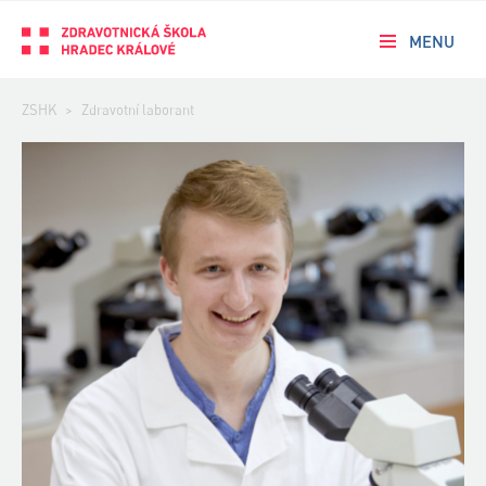
MENU
ZSHK
>
Zdravotní laborant