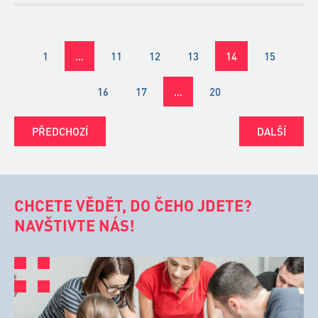
1
…
11
12
13
14
15
16
17
…
20
PŘEDCHOZÍ
DALŠÍ
CHCETE VĚDĚT, DO ČEHO JDETE?
NAVŠTIVTE NÁS!