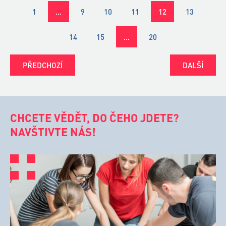
1
…
9
10
11
12
13
14
15
…
20
PŘEDCHOZÍ
DALŠÍ
CHCETE VĚDĚT, DO ČEHO JDETE?
NAVŠTIVTE NÁS!