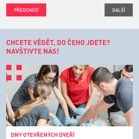
PŘEDCHOZÍ
DALŠÍ
CHCETE VĚDĚT, DO ČEHO JDETE?
NAVŠTIVTE NÁS!
DNY OTEVŘENÝCH DVEŘÍ