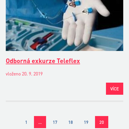
Odborná exkurze Teleflex
vloženo 20. 9. 2019
VÍCE
1
…
17
18
19
20