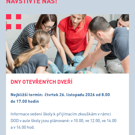
NAVŠTIVTE NÁS!
DNY OTEVŘENÝCH DVEŘÍ
Nejbližší termín:
čtvrtek 26. listopadu 2026 od 8.00
do 17.00 hodin
Informace vedení školy k přijímacím zkouškám v rámci
DOD v aule školy jsou plánované: v 10.00, ve 12.00, ve 14.00
a v 16.00 hod.