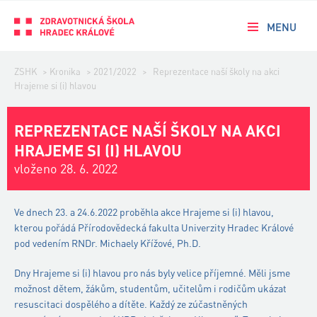
MENU
ZSHK
>
Kronika
>
2021/2022
>
Reprezentace naší školy na akci
Hrajeme si (i) hlavou
REPREZENTACE NAŠÍ ŠKOLY NA AKCI
HRAJEME SI (I) HLAVOU
vloženo 28. 6. 2022
Ve dnech 23. a 24.6.2022 proběhla akce Hrajeme si (i) hlavou,
kterou pořádá Přírodovědecká fakulta Univerzity Hradec Králové
pod vedením RNDr. Michaely Křížové, Ph.D.
Dny Hrajeme si (i) hlavou pro nás byly velice příjemné. Měli jsme
možnost dětem, žákům, studentům, učitelům i rodičům ukázat
resuscitaci dospělého a dítěte. Každý ze zúčastněných