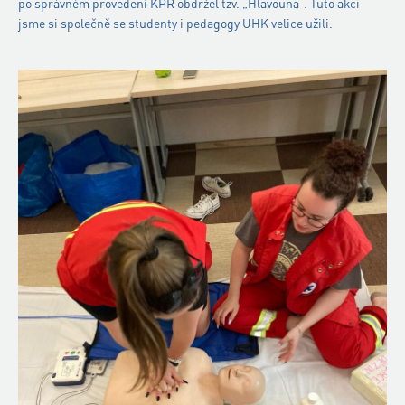
po správném provedení KPR obdržel tzv. „Hlavouna“. Tuto akci
jsme si společně se studenty i pedagogy UHK velice užili.