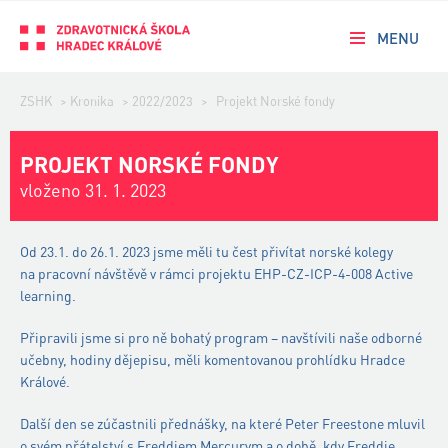
MENU
ZSHK
>
Kronika
>
2022/2023
>
Projekt Norské fondy
PROJEKT NORSKÉ FONDY
vloženo 31. 1. 2023
Od 23.1. do 26.1. 2023 jsme měli tu čest přivítat norské kolegy
na pracovní návštěvě v rámci projektu EHP-CZ-ICP-4-008 Active
learning.
Připravili jsme si pro ně bohatý program – navštívili naše odborné
učebny, hodiny dějepisu, měli komentovanou prohlídku Hradce
Králové.
Další den se zúčastnili přednášky, na které Peter Freestone mluvil
o svém přátelství s Freddiem Mercurym a o době, kdy Freddie