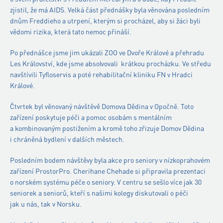
zjistil, že má AIDS. Velká část přednášky byla věnována posledním
dnům Freddieho a utrpení, kterým si procházel, aby si žáci byli
vědomi rizika, která tato nemoc přináší.
Po přednášce jsme jim ukázali ZOO ve Dvoře Králové a přehradu
Les Království, kde jsme absolvovali krátkou procházku. Ve středu
navštívili Tyfloservis a poté rehabilitační kliniku FN v Hradci
Králové.
Čtvrtek byl věnovaný návštěvě Domova Dědina v Opočně. Toto
zařízení poskytuje péči a pomoc osobám s mentálním
a kombinovaným postižením a kromě toho zřizuje Domov Dědina
i chráněná bydlení v dalších městech.
Posledním bodem návštěvy byla akce pro seniory v nízkoprahovém
zařízení ProstorPro. Cherihane Chehade si připravila prezentaci
o norském systému péče o seniory. V centru se sešlo více jak 30
seniorek a seniorů, kteří s našimi kolegy diskutovali o péči
jak u nás, tak v Norsku.