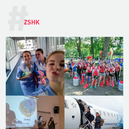
#
ZSHK