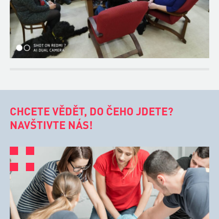
CHCETE VĚDĚT, DO ČEHO JDETE?
NAVŠTIVTE NÁS!