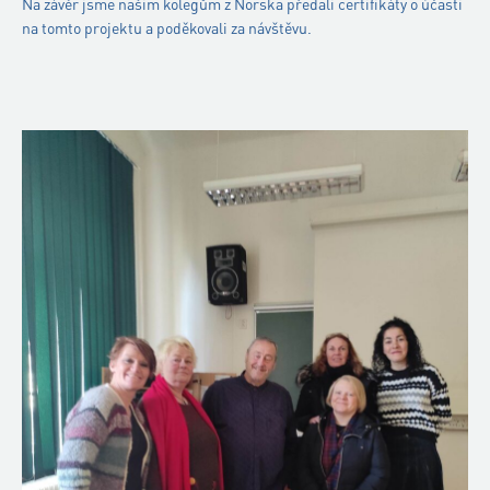
Na závěr jsme našim kolegům z Norska předali certifikáty o účasti
na tomto projektu a poděkovali za návštěvu.