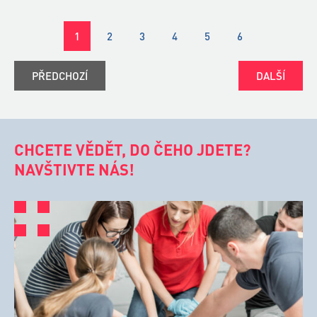
1
2
3
4
5
6
PŘEDCHOZÍ
DALŠÍ
CHCETE VĚDĚT, DO ČEHO JDETE?
NAVŠTIVTE NÁS!