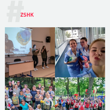
#
ZSHK