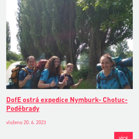
DofE ostrá expedice Nymburk- Chotuc-
Poděbrady
vloženo 20. 6. 2023
VÍCE