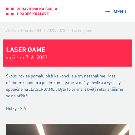
MENU
ZSHK
>
Kronika DM
>
2022/2023
>
Laser game
LASER GAME
vloženo 7. 6. 2023
Školní rok se pomalu blíží ke konci, ale my nezahálíme. Mezi
učebním shonem a písemkami, jsme si našly chvilku a vyrazily
společně na „LASERGAME“. Bylo to prima, skvělý relax a těšíme
se na příště.
Holky z 2.A