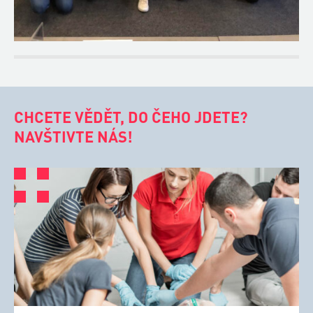
CHCETE VĚDĚT, DO ČEHO JDETE?
NAVŠTIVTE NÁS!