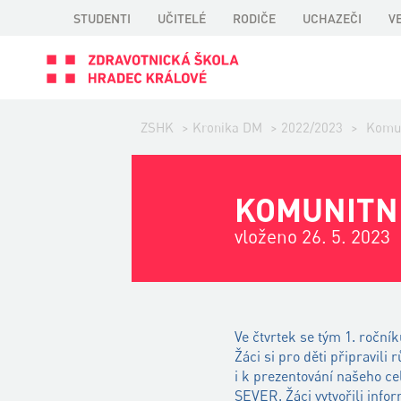
STUDENTI
UČITELÉ
RODIČE
UCHAZEČI
V
ZSHK
>
Kronika DM
>
2022/2023
>
Komun
KOMUNITN
vloženo 26. 5. 2023
Ve čtvrtek se tým 1. ročn
Žáci si pro děti připravili
i k prezentování našeho c
SEVER. Žáci vytvořili info