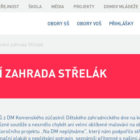
EŘEJNOST
ŠKOLA
MÉDIA
PROJEKTY
DOMOV MLÁDEŽE
OBORY SŠ
OBORY VOŠ
PŘIHLÁŠKY
itní zahrada Střelák
Í ZAHRADA STŘELÁK
íků z DM Komenského zúčastnil Dětského zahradnického dne na k
 různé soutěže a nesmělo chybět ani velmi oblíbené malování na ob
eloročního projektu „Na DM neplýtváme“, který nám podpořilo st
rmační plakát o neplýtvání potravin, seznámili přítomné s našimi