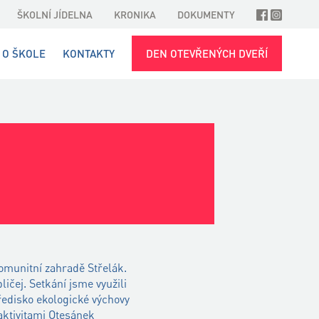
ŠKOLNÍ JÍDELNA
KRONIKA
DOKUMENTY
O ŠKOLE
KONTAKTY
DEN OTEVŘENÝCH DVEŘÍ
omunitní zahradě Střelák.
ličej. Setkání jsme využili
ředisko ekologické výchovy
 aktivitami Otesánek