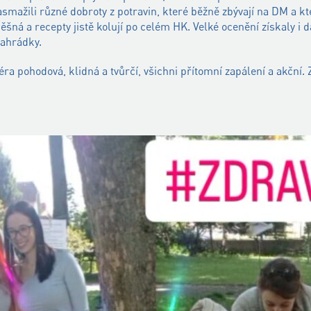
smažili různé dobroty z potravin, které běžně zbývají na DM a kte
šná a recepty jistě kolují po celém HK. Velké ocenění získaly i 
zahrádky.
éra pohodová, klidná a tvůrčí, všichni přítomní zapálení a akční