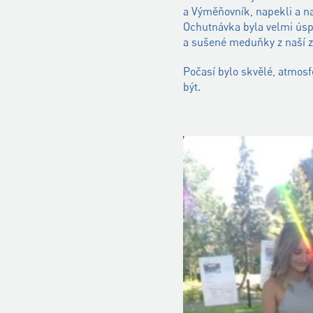
a Výměňovník, napekli a na
Ochutnávka byla velmi úspě
a sušené meduňky z naší 
Počasí bylo skvělé, atmosf
být.