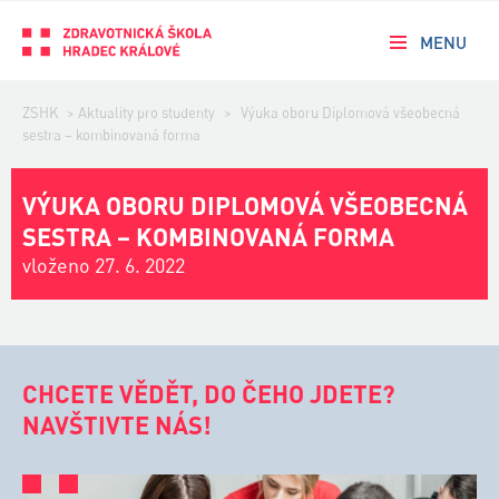
MENU
ZSHK
>
Aktuality pro studenty
>
Výuka oboru Diplomová všeobecná
sestra – kombinovaná forma
VÝUKA OBORU DIPLOMOVÁ VŠEOBECNÁ
SESTRA – KOMBINOVANÁ FORMA
vloženo 27. 6. 2022
CHCETE VĚDĚT, DO ČEHO JDETE?
NAVŠTIVTE NÁS!