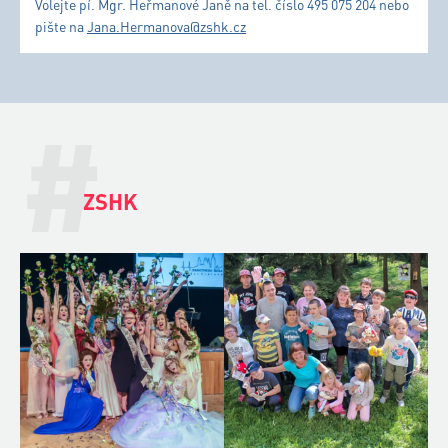
Volejte pí. Mgr. Heřmanové Janě na tel. číslo 495 075 204 nebo
pište na
Jana.Hermanova@zshk.cz
#
ZSHK