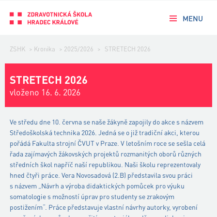
MENU
ZSHK
>
Kronika
>
2025/2026
>
STRETECH 2026
STRETECH 2026
vloženo 16. 6. 2026
Ve středu dne 10. června se naše žákyně zapojily do akce s názvem
Středoškolská technika 2026. Jedná se o již tradiční akci, kterou
pořádá Fakulta strojní ČVUT v Praze. V letošním roce se sešla celá
řada zajímavých žákovských projektů rozmanitých oborů různých
středních škol napříč naší republikou. Naši školu reprezentovaly
hned čtyři práce. Vera Novosadová (2.B) představila svou práci
s názvem „Návrh a výroba didaktických pomůcek pro výuku
somatologie s možností úprav pro studenty se zrakovým
postižením“. Práce představuje vlastní návrhy autorky, vyrobení