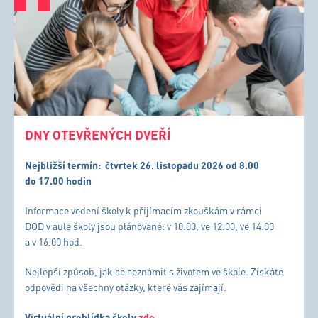
DNY OTEVŘENÝCH DVEŘÍ
Nejbližší termín:
čtvrtek 26. listopadu 2026 od 8.00
do 17.00 hodin
Informace vedení školy k přijímacím zkouškám v rámci
DOD v aule školy jsou plánované: v 10.00, ve 12.00, ve 14.00
a v 16.00 hod.
Nejlepší způsob, jak se seznámit s životem ve škole. Získáte
odpovědi na všechny otázky, které vás zajímají.
Virtuální prohlídka školy
zde
.