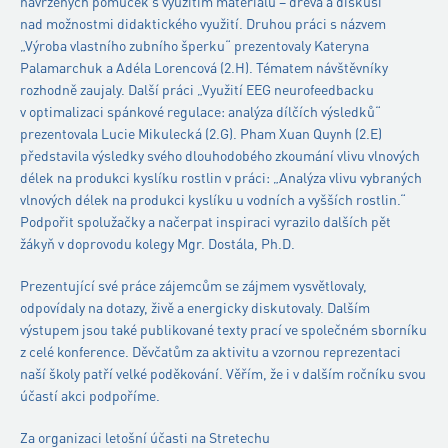
navržených pomůcek s využitím materiálu – dřeva a diskusi
nad možnostmi didaktického využití. Druhou práci s názvem
„Výroba vlastního zubního šperku“ prezentovaly Kateryna
Palamarchuk a Adéla Lorencová (2.H). Tématem návštěvníky
rozhodně zaujaly. Další práci „Využití EEG neurofeedbacku
v optimalizaci spánkové regulace: analýza dílčích výsledků“
prezentovala Lucie Mikulecká (2.G). Pham Xuan Quynh (2.E)
představila výsledky svého dlouhodobého zkoumání vlivu vlnových
délek na produkci kyslíku rostlin v práci: „Analýza vlivu vybraných
vlnových délek na produkci kyslíku u vodních a vyšších rostlin.“
Podpořit spolužačky a načerpat inspiraci vyrazilo dalších pět
žákyň v doprovodu kolegy Mgr. Dostála, Ph.D.
Prezentující své práce zájemcům se zájmem vysvětlovaly,
odpovídaly na dotazy, živě a energicky diskutovaly. Dalším
výstupem jsou také publikované texty prací ve společném sborníku
z celé konference. Děvčatům za aktivitu a vzornou reprezentaci
naší školy patří velké poděkování. Věřím, že i v dalším ročníku svou
účastí akci podpoříme.
Za organizaci letošní účasti na Stretechu