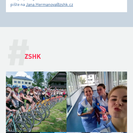
pište na
Jana.Hermanova@zshk.cz
#
ZSHK