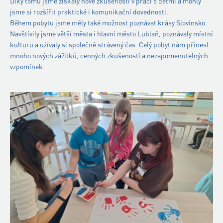
Díky tomu jsme získaly nové zkušenosti v práci s dětmi a mohly
jsme si rozšířit praktické i komunikační dovednosti.
Během pobytu jsme měly také možnost poznávat krásy Slovinsko.
Navštívily jsme větší města i hlavní město Lublaň, poznávaly místní
kulturu a užívaly si společně strávený čas. Celý pobyt nám přinesl
mnoho nových zážitků, cenných zkušeností a nezapomenutelných
vzpomínek.