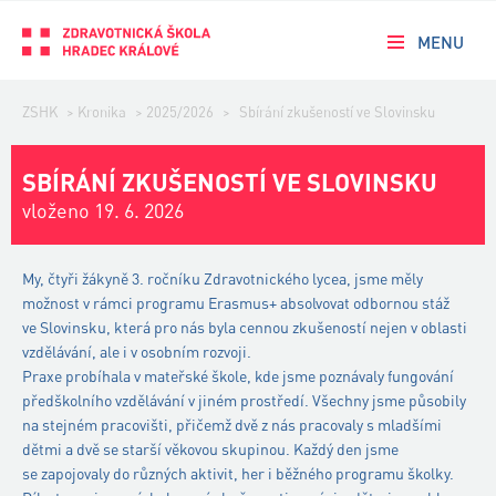
MENU
ZSHK
>
Kronika
>
2025/2026
>
Sbírání zkušeností ve Slovinsku
SBÍRÁNÍ ZKUŠENOSTÍ VE SLOVINSKU
vloženo 19. 6. 2026
My, čtyři žákyně 3. ročníku Zdravotnického lycea, jsme měly
možnost v rámci programu Erasmus+ absolvovat odbornou stáž
ve Slovinsku, která pro nás byla cennou zkušeností nejen v oblasti
vzdělávání, ale i v osobním rozvoji.
Praxe probíhala v mateřské škole, kde jsme poznávaly fungování
předškolního vzdělávání v jiném prostředí. Všechny jsme působily
na stejném pracovišti, přičemž dvě z nás pracovaly s mladšími
dětmi a dvě se starší věkovou skupinou. Každý den jsme
se zapojovaly do různých aktivit, her i běžného programu školky.