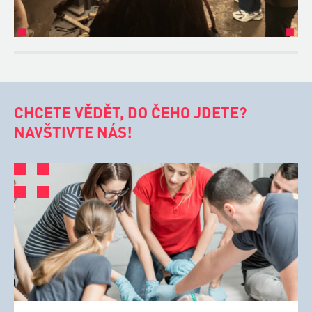
CHCETE VĚDĚT, DO ČEHO JDETE?
NAVŠTIVTE NÁS!