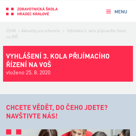
MENU
ZSHK
>
Aktuality pro uchazeče
>
Vyhlášení 3. kola přijímacího řízení
na VOŠ
VYHLÁŠENÍ 3. KOLA PŘIJÍMACÍHO
ŘÍZENÍ NA VOŠ
vloženo 25. 8. 2020
CHCETE VĚDĚT, DO ČEHO JDETE?
NAVŠTIVTE NÁS!