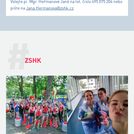
Volejte pí. Mgr. Heřmanové Janě na tel. číslo 495 075 204 nebo
pište na
Jana.Hermanova@zshk.cz
#
ZSHK