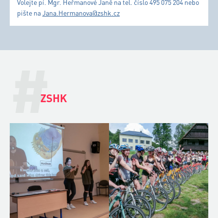
Volejte pí. Mgr. Heřmanové Janě na tel. číslo 495 075 204 nebo
pište na
Jana.Hermanova@zshk.cz
#
ZSHK