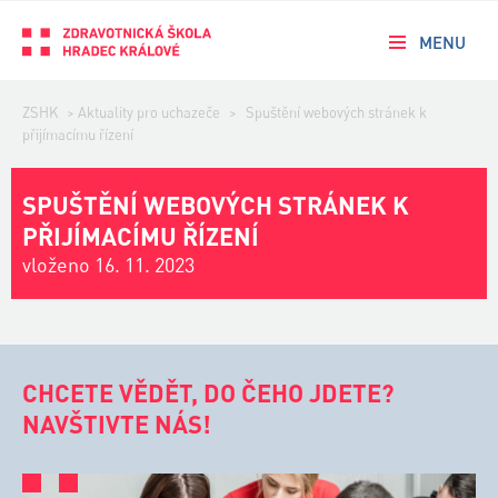
MENU
ZSHK
>
Aktuality pro uchazeče
>
Spuštění webových stránek k
přijímacímu řízení
SPUŠTĚNÍ WEBOVÝCH STRÁNEK K
PŘIJÍMACÍMU ŘÍZENÍ
vloženo 16. 11. 2023
CHCETE VĚDĚT, DO ČEHO JDETE?
NAVŠTIVTE NÁS!