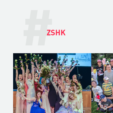
#
ZSHK