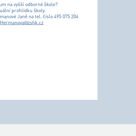
ium na vyšší odborné škole?
uální prohlídku školy.
řmanové Janě na tel. číslo 495 075 204
.Hermanova@zshk.cz