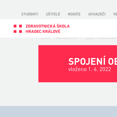
STUDENTI
UČITELÉ
RODIČE
UCHAZEČI
V
ZSHK
>
Aktuality DM
>
Spojení obou bud
SPOJENÍ O
vloženo 1. 6. 2022