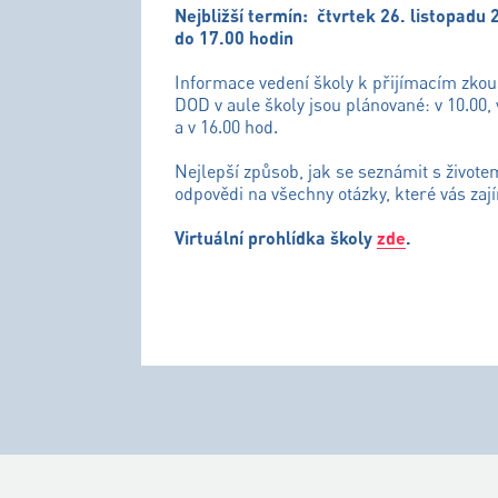
Nejbližší termín:
čtvrtek 26. listopadu 
do 17.00 hodin
Informace vedení školy k přijímacím zko
DOD v aule školy jsou plánované: v 10.00, 
a v 16.00 hod.
Nejlepší způsob, jak se seznámit s živote
odpovědi na všechny otázky, které vás zají
Virtuální prohlídka školy
zde
.