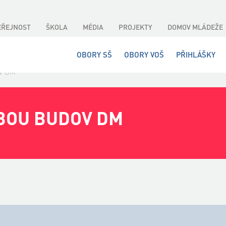
EŘEJNOST
ŠKOLA
MÉDIA
PROJEKTY
DOMOV MLÁDEŽE
OBORY SŠ
OBORY VOŠ
PŘIHLÁŠKY
ov DM
BOU BUDOV DM