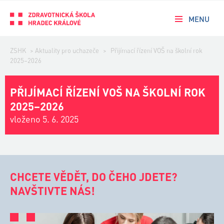
MENU
ZSHK
>
Aktuality pro uchazeče
>
Přijímací řízení VOŠ na školní rok
2025–2026
PŘIJÍMACÍ ŘÍZENÍ VOŠ NA ŠKOLNÍ ROK
2025–2026
vloženo 5. 6. 2025
CHCETE VĚDĚT, DO ČEHO JDETE?
NAVŠTIVTE NÁS!