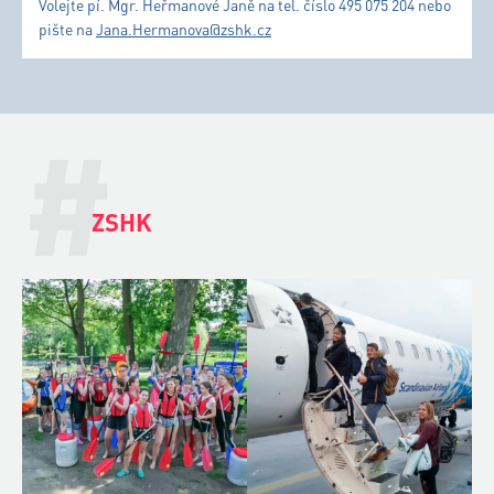
Volejte pí. Mgr. Heřmanové Janě na tel. číslo 495 075 204 nebo
pište na
Jana.Hermanova@zshk.cz
#
ZSHK