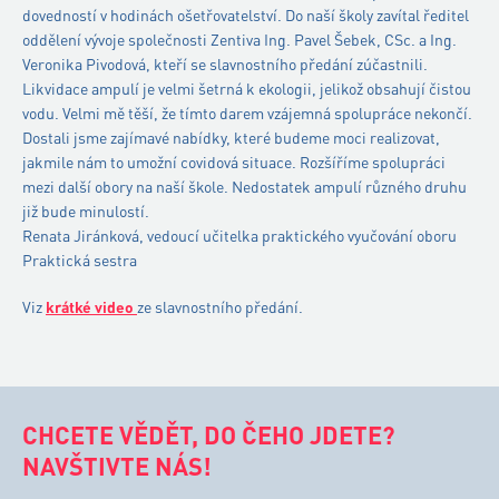
dovedností v hodinách ošetřovatelství. Do naší školy zavítal ředitel
oddělení vývoje společnosti Zentiva Ing. Pavel Šebek, CSc. a Ing.
Veronika Pivodová, kteří se slavnostního předání zúčastnili.
Likvidace ampulí je velmi šetrná k ekologii, jelikož obsahují čistou
vodu. Velmi mě těší, že tímto darem vzájemná spolupráce nekončí.
Dostali jsme zajímavé nabídky, které budeme moci realizovat,
jakmile nám to umožní covidová situace. Rozšíříme spolupráci
mezi další obory na naší škole. Nedostatek ampulí různého druhu
již bude minulostí.
Renata Jiránková, vedoucí učitelka praktického vyučování oboru
Praktická sestra
Viz
krátké video
ze slavnostního předání.
CHCETE VĚDĚT, DO ČEHO JDETE?
NAVŠTIVTE NÁS!