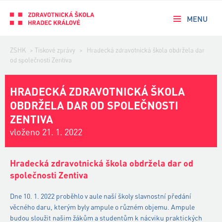
MENU
ZSHK
>
Tiskové zprávy
>
Hradecká zdravotnická škola obdržela dar
od společnosti Zentiva
HRADECKÁ ZDRAVOTNICKÁ ŠKOLA
OBDRŽELA DAR OD SPOLEČNOSTI
ZENTIVA
vloženo 21. 1. 2022
Hradecká zdravotnická škola obdržela dar od
společnosti Zentiva
Dne 10. 1. 2022 proběhlo v aule naší školy slavnostní předání
věcného daru, kterým byly ampule o různém objemu. Ampule
budou sloužit našim žákům a studentům k nácviku praktických