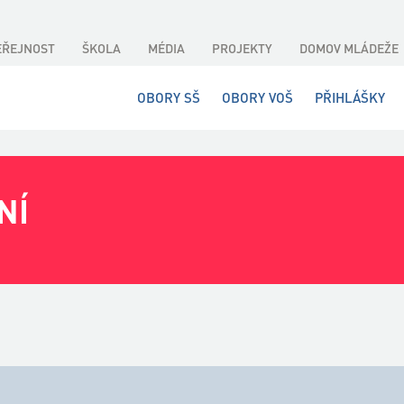
EŘEJNOST
ŠKOLA
MÉDIA
PROJEKTY
DOMOV MLÁDEŽE
OBORY SŠ
OBORY VOŠ
PŘIHLÁŠKY
NÍ