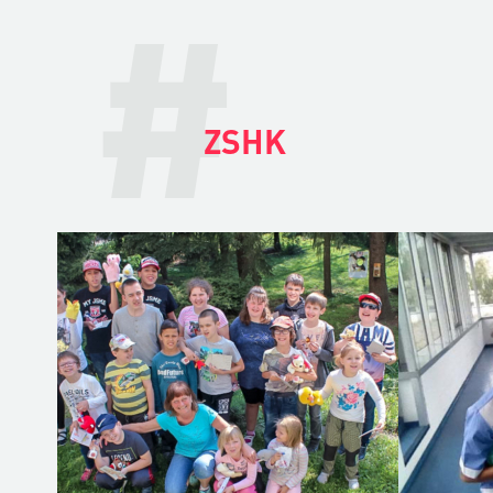
#
ZSHK