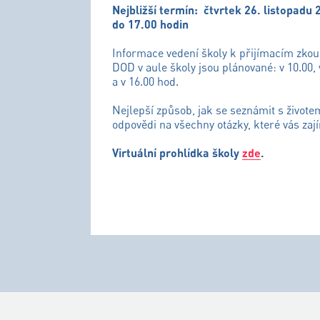
Nejbližší termín:
čtvrtek 26. listopadu 
do 17.00 hodin
Informace vedení školy k přijímacím zko
DOD v aule školy jsou plánované: v 10.00, 
a v 16.00 hod.
Nejlepší způsob, jak se seznámit s živote
odpovědi na všechny otázky, které vás zají
Virtuální prohlídka školy
zde
.