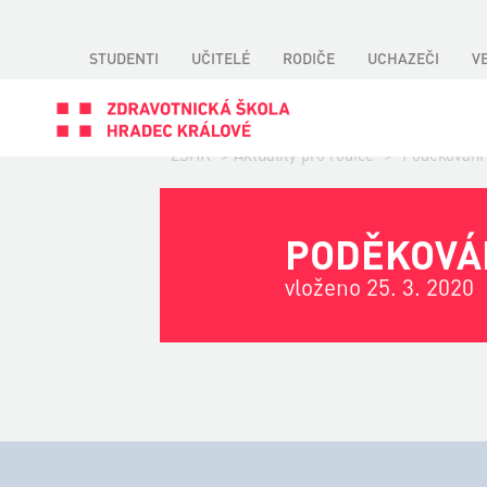
STUDENTI
UČITELÉ
RODIČE
UCHAZEČI
V
ZSHK
>
Aktuality pro rodiče
>
Poděkování
PODĚKOVÁ
vloženo 25. 3. 2020