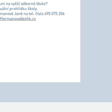
ium na vyšší odborné škole?
uální prohlídku školy.
řmanové Janě na tel. číslo 495 075 204
.Hermanova@zshk.cz