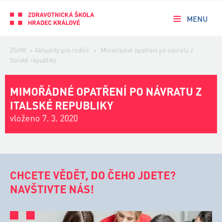
MENU
ZSHK
>
Aktuality pro rodiče
>
Mimořádné opatření po návratu z
Italské republiky
MIMOŘÁDNÉ OPATŘENÍ PO NÁVRATU Z
ITALSKÉ REPUBLIKY
vloženo 7. 3. 2020
CHCETE VĚDĚT, DO ČEHO JDETE?
NAVŠTIVTE NÁS!