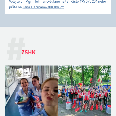
Volejte pí. Mgr. Heřmanové Janě na tel. číslo 495 075 204 nebo
pište na
Jana.Hermanova@zshk.cz
#
ZSHK