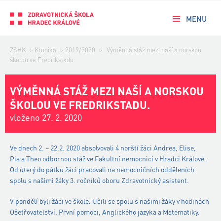
MENU
ZSHK
>
Kronika
>
2019/2020
>
Výměnná stáž mezi naší a norskou
školou ve Fredrikstadu.
VÝMĚNNÁ STÁŽ MEZI NAŠÍ A NORSKOU
ŠKOLOU VE FREDRIKSTADU.
vloženo 27. 2. 2020
Ve dnech 2. – 22.2. 2020 absolvovali 4 norští žáci Andrea, Elise,
Pia a Theo odbornou stáž ve Fakultní nemocnici v Hradci Králové.
Od úterý do pátku žáci pracovali na nemocničních odděleních
spolu s našimi žáky 3. ročníků oboru Zdravotnický asistent.
V pondělí byli žáci ve škole. Učili se spolu s našimi žáky v hodinách
Ošetřovatelství, První pomoci, Anglického jazyka a Matematiky.