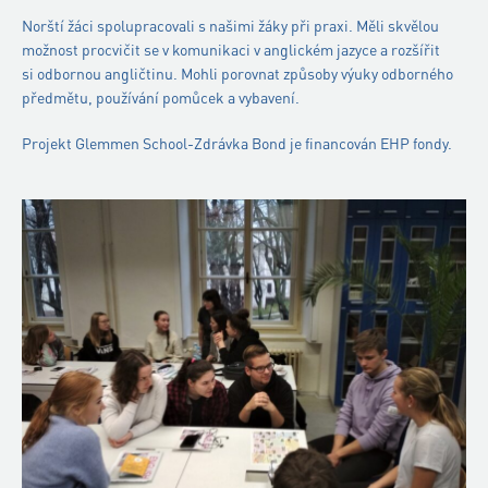
Norští žáci spolupracovali s našimi žáky při praxi. Měli skvělou
možnost procvičit se v komunikaci v anglickém jazyce a rozšířit
si odbornou angličtinu. Mohli porovnat způsoby výuky odborného
předmětu, používání pomůcek a vybavení.
Projekt Glemmen School-Zdrávka Bond je financován EHP fondy.