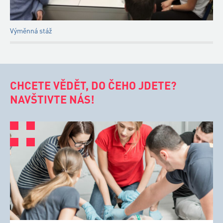
Výměnná stáž
CHCETE VĚDĚT, DO ČEHO JDETE?
NAVŠTIVTE NÁS!