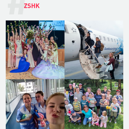
#
ZSHK