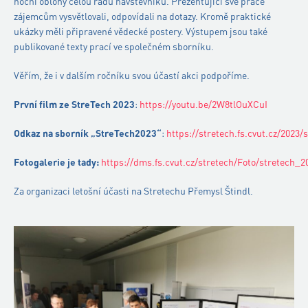
noční oblohy celou řadu návštěvníků. Prezentující své práce
zájemcům vysvětlovali, odpovídali na dotazy. Kromě praktické
ukázky měli připravené vědecké postery. Výstupem jsou také
publikované texty prací ve společném sborníku.
Věřím, že i v dalším ročníku svou účastí akci podpoříme.
První film ze StreTech 2023
:
https://youtu.be/2W8tlOuXCuI
Odkaz na sborník „StreTech2023“
:
https://stretech.fs.cvut.cz/2023
Fotogalerie je tady:
https://dms.fs.cvut.cz/stretech/Foto/stretech_2
Za organizaci letošní účasti na Stretechu Přemysl Štindl.