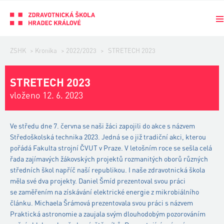
ZSHK
>
Kronika
>
2022/2023
>
STRETECH 2023
STRETECH 2023
vloženo 12. 6. 2023
Ve středu dne 7. června se naši žáci zapojili do akce s názvem
Středoškolská technika 2023. Jedná se o již tradiční akci, kterou
pořádá Fakulta strojní ČVUT v Praze. V letošním roce se sešla celá
řada zajímavých žákovských projektů rozmanitých oborů různých
středních škol napříč naší republikou. I naše zdravotnická škola
měla své dva projekty. Daniel Šmíd prezentoval svou práci
se zaměřením na získávání elektrické energie z mikrobiálního
článku. Michaela Šrámová prezentovala svou práci s názvem
Praktická astronomie a zaujala svým dlouhodobým pozorováním