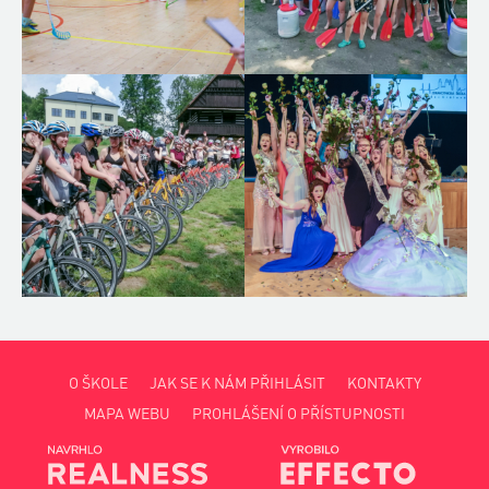
O ŠKOLE
JAK SE K NÁM PŘIHLÁSIT
KONTAKTY
MAPA WEBU
PROHLÁŠENÍ O PŘÍSTUPNOSTI