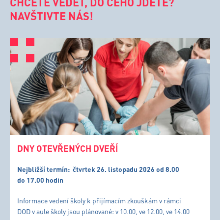
CHCETE VĚDĚT, DO ČEHO JDETE?
NAVŠTIVTE NÁS!
DNY OTEVŘENÝCH DVEŘÍ
Nejbližší termín:
čtvrtek 26. listopadu 2026 od 8.00
do 17.00 hodin
Informace vedení školy k přijímacím zkouškám v rámci
DOD v aule školy jsou plánované: v 10.00, ve 12.00, ve 14.00