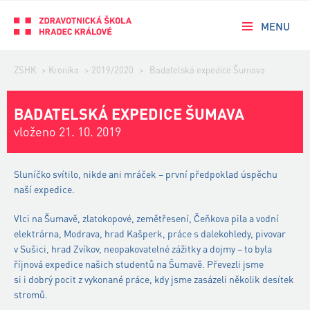
MENU
ZSHK
>
Kronika
>
2019/2020
>
Badatelská expedice Šumava
BADATELSKÁ EXPEDICE ŠUMAVA
vloženo 21. 10. 2019
Sluníčko svítilo, nikde ani mráček – první předpoklad úspěchu
naší expedice.
Vlci na Šumavě, zlatokopové, zemětřesení, Čeňkova pila a vodní
elektrárna, Modrava, hrad Kašperk, práce s dalekohledy, pivovar
v Sušici, hrad Zvíkov, neopakovatelné zážitky a dojmy – to byla
říjnová expedice našich studentů na Šumavě. Převezli jsme
si i dobrý pocit z vykonané práce, kdy jsme zasázeli několik desítek
stromů.