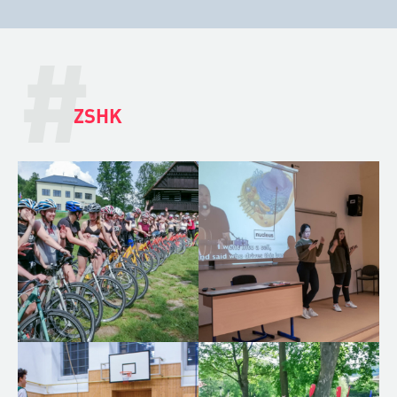
#
ZSHK