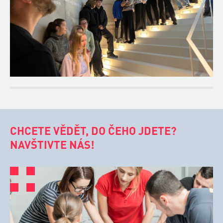
CHCETE VĚDĚT, DO ČEHO JDETE?
NAVŠTIVTE NÁS!