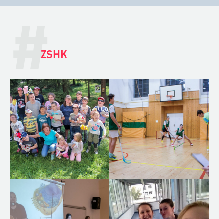
#
ZSHK