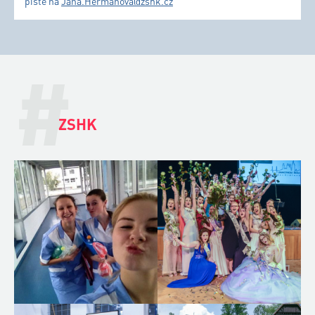
pište na
Jana.Hermanova@zshk.cz
#
ZSHK