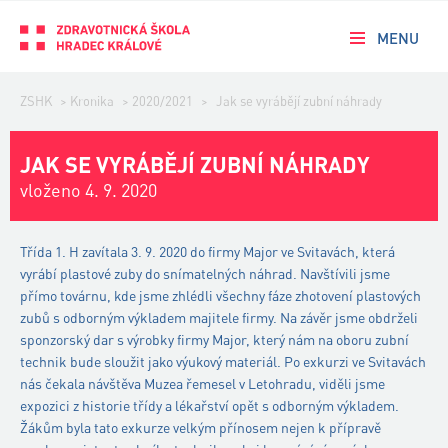
MENU
ZSHK
>
Kronika
>
2020/2021
>
Jak se vyrábějí zubní náhrady
JAK SE VYRÁBĚJÍ ZUBNÍ NÁHRADY
vloženo 4. 9. 2020
Třída 1. H zavítala 3. 9. 2020 do firmy Major ve Svitavách, která
vyrábí plastové zuby do snímatelných náhrad. Navštívili jsme
přímo továrnu, kde jsme zhlédli všechny fáze zhotovení plastových
zubů s odborným výkladem majitele firmy. Na závěr jsme obdrželi
sponzorský dar s výrobky firmy Major, který nám na oboru zubní
technik bude sloužit jako výukový materiál. Po exkurzi ve Svitavách
nás čekala návštěva Muzea řemesel v Letohradu, viděli jsme
expozici z historie třídy a lékařství opět s odborným výkladem.
Žákům byla tato exkurze velkým přínosem nejen k přípravě