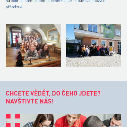
na obor asistent zubního technika, ale i k navázání nových
přátelství.
CHCETE VĚDĚT, DO ČEHO JDETE?
NAVŠTIVTE NÁS!