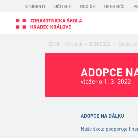
STUDENTI
UČITELÉ
RODIČE
UCHAZEČI
V
ZSHK
>
Kronika
>
2021/2022
>
Adopce na
ADOPCE N
vloženo 1. 3. 2022
ADOPCE NA DÁLKU
Naše škola podporuje fina