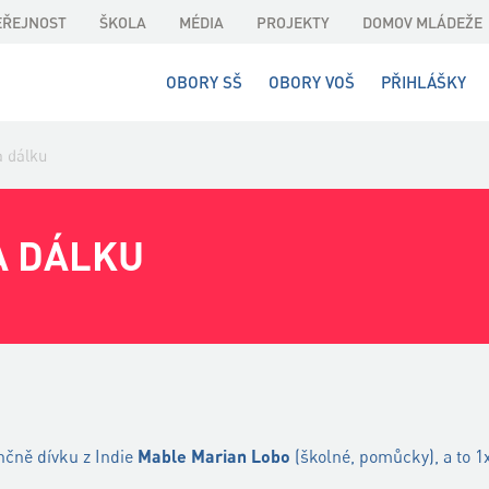
EŘEJNOST
ŠKOLA
MÉDIA
PROJEKTY
DOMOV MLÁDEŽE
OBORY SŠ
OBORY VOŠ
PŘIHLÁŠKY
 dálku
A DÁLKU
nčně dívku z Indie
Mable Marian Lobo
(školné, pomůcky), a to 1x