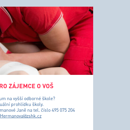
RO ZÁJEMCE O VOŠ
ium na vyšší odborné škole?
uální prohlídku školy.
řmanové Janě na tel. číslo 495 075 204
.Hermanova@zshk.cz