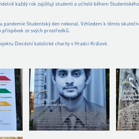
idelně každý rok zajišťují studenti a učitelé během Studentského
du pandemie Studentský den nekonal. Vzhledem k těmto skute
o příspěvek ze svých prostředků.
jektu Diecézní katolické charity v Hradci Králové.