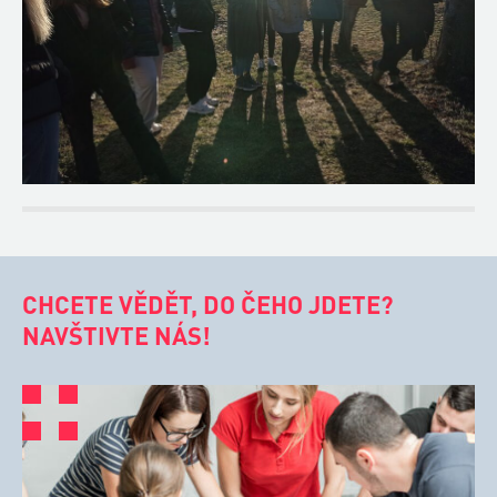
CHCETE VĚDĚT, DO ČEHO JDETE?
NAVŠTIVTE NÁS!