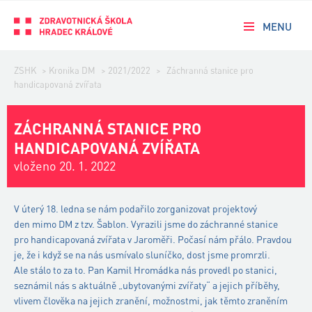
MENU
ZSHK
>
Kronika DM
>
2021/2022
>
Záchranná stanice pro
handicapovaná zvířata
ZÁCHRANNÁ STANICE PRO
HANDICAPOVANÁ ZVÍŘATA
vloženo 20. 1. 2022
V úterý 18. ledna se nám podařilo zorganizovat projektový
den mimo DM z tzv. Šablon. Vyrazili jsme do záchranné stanice
pro handicapovaná zvířata v Jaroměři. Počasí nám přálo. Pravdou
je, že i když se na nás usmívalo sluníčko, dost jsme promrzli.
Ale stálo to za to. Pan Kamil Hromádka nás provedl po stanici,
seznámil nás s aktuálně „ubytovanými zvířaty“ a jejich příběhy,
vlivem člověka na jejich zranění, možnostmi, jak těmto zraněním