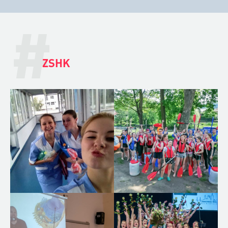
#
ZSHK