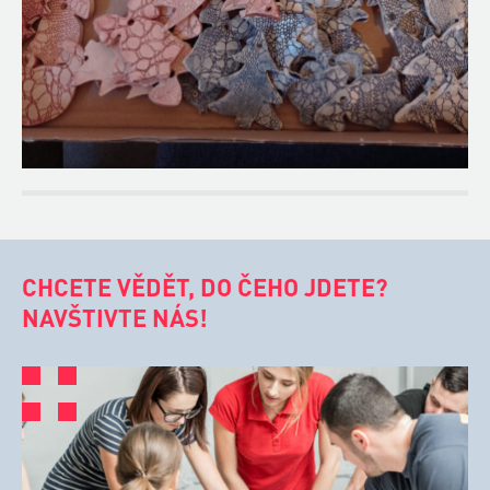
CHCETE VĚDĚT, DO ČEHO JDETE?
NAVŠTIVTE NÁS!