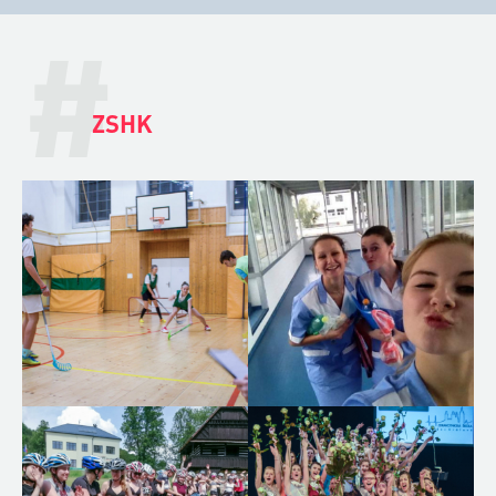
#
ZSHK