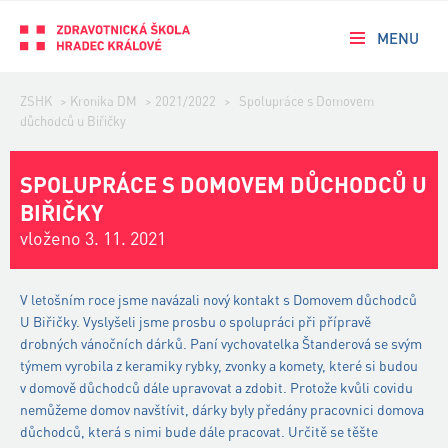
MENU
ZSHK
>
Kronika DM
>
2021/2022
>
Spolupráce s Domovem
důchodců u Biřičky
SPOLUPRÁCE S DOMOVEM DŮCHODCŮ U
BIŘIČKY
vloženo 3. 11. 2021
V letošním roce jsme navázali nový kontakt s Domovem důchodců
U Biřičky. Vyslyšeli jsme prosbu o spolupráci při přípravě
drobných vánočních dárků. Paní vychovatelka Štanderová se svým
týmem vyrobila z keramiky rybky, zvonky a komety, které si budou
v domově důchodců dále upravovat a zdobit. Protože kvůli covidu
nemůžeme domov navštívit, dárky byly předány pracovnici domova
důchodců, která s nimi bude dále pracovat. Určitě se těšte