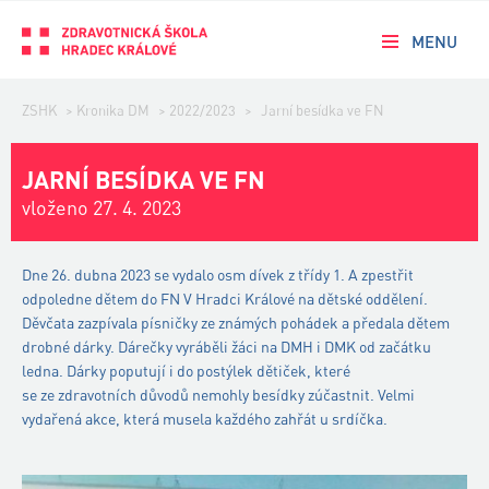
MENU
ZSHK
>
Kronika DM
>
2022/2023
>
Jarní besídka ve FN
JARNÍ BESÍDKA VE FN
vloženo 27. 4. 2023
Dne 26. dubna 2023 se vydalo osm dívek z třídy 1. A zpestřit
odpoledne dětem do FN V Hradci Králové na dětské oddělení.
Děvčata zazpívala písničky ze známých pohádek a předala dětem
drobné dárky. Dárečky vyráběli žáci na DMH i DMK od začátku
ledna. Dárky poputují i do postýlek dětiček, které
se ze zdravotních důvodů nemohly besídky zúčastnit. Velmi
vydařená akce, která musela každého zahřát u srdíčka.