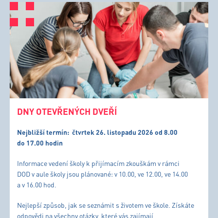
DNY OTEVŘENÝCH DVEŘÍ
Nejbližší termín:
čtvrtek 26. listopadu 2026 od 8.00
do 17.00 hodin
Informace vedení školy k přijímacím zkouškám v rámci
DOD v aule školy jsou plánované: v 10.00, ve 12.00, ve 14.00
a v 16.00 hod.
Nejlepší způsob, jak se seznámit s životem ve škole. Získáte
odpovědi na všechny otázky, které vás zajímají.