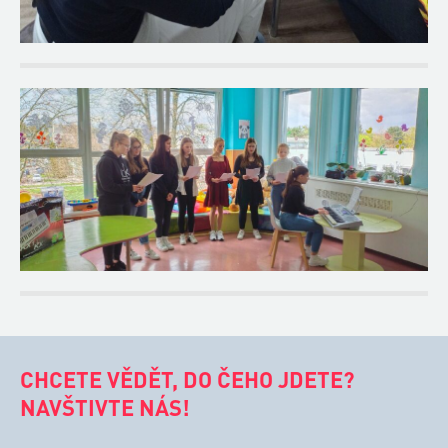
CHCETE VĚDĚT, DO ČEHO JDETE?
NAVŠTIVTE NÁS!