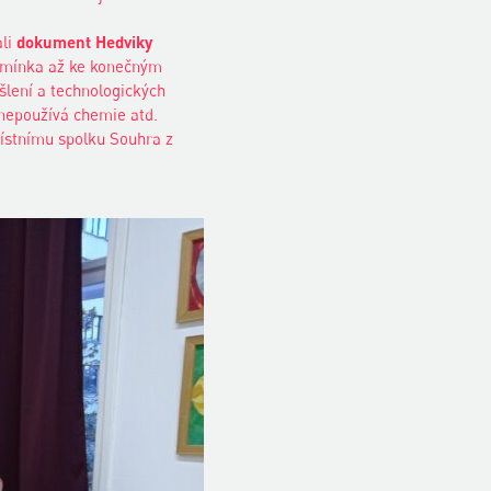
ali
dokument
Hedviky
emínka až ke konečným
šlení a technologických
 nepoužívá chemie atd.
ístnímu spolku Souhra z