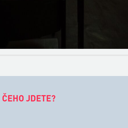
 ČEHO JDETE?