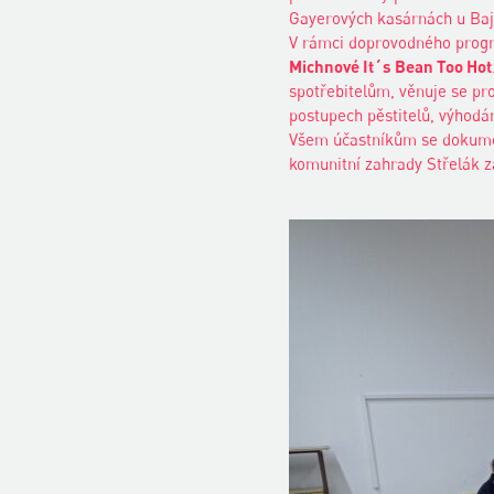
Gayerových kasárnách u Baj
V rámci doprovodného progr
Michnové It´s Bean Too Hot
spotřebitelům, věnuje se pr
postupech pěstitelů, výhodá
Všem účastníkům se dokument
komunitní zahrady Střelák z