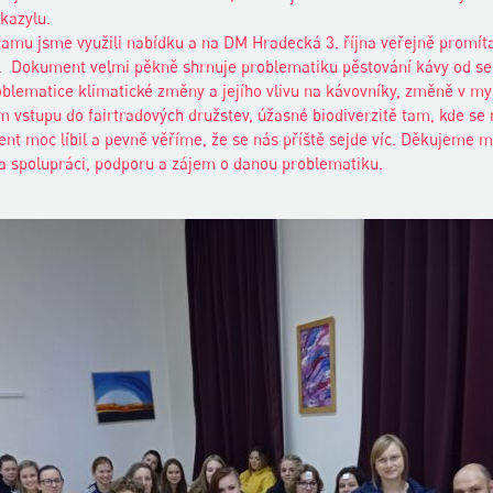
kazylu.
amu jsme využili nabídku a na DM Hradecká 3. října veřejně promít
. Dokument velmi pěkně shrnuje problematiku pěstování kávy od s
oblematice klimatické změny a jejího vlivu na kávovníky, změně v my
m vstupu do fairtradových družstev, úžasné biodiverzitě tam, kde se
 moc líbil a pevně věříme, že se nás příště sejde víc. Děkujeme m
a spolupráci, podporu a zájem o danou problematiku.