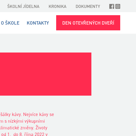
ŠKOLNÍ JÍDELNA
KRONIKA
DOKUMENTY
O ŠKOLE
KONTAKTY
DEN OTEVŘENÝCH DVEŘÍ
 šálky kávy. Nejvíce kávy se
ším s nízkými výkupními
 klimatické změny. Životy
 od 1. do 8. října 2022 v