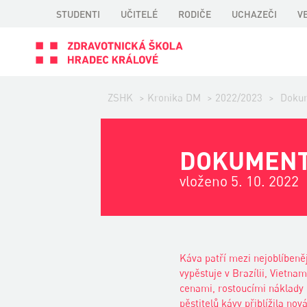
STUDENTI
UČITELÉ
RODIČE
UCHAZEČI
V
ZSHK
>
Kronika DM
>
2022/2023
>
Dokum
DOKUMENT 
vloženo 5. 10. 2022
Káva patří mezi nejoblíbeněj
vypěstuje v Brazílii, Vietna
cenami, rostoucími náklady n
pěstitelů kávy přiblížila no