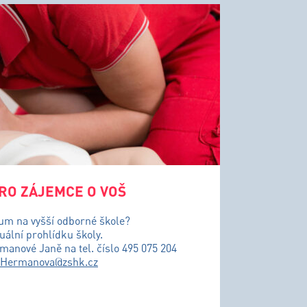
RO ZÁJEMCE O VOŠ
ium na vyšší odborné škole?
uální prohlídku školy.
řmanové Janě na tel. číslo 495 075 204
.Hermanova@zshk.cz