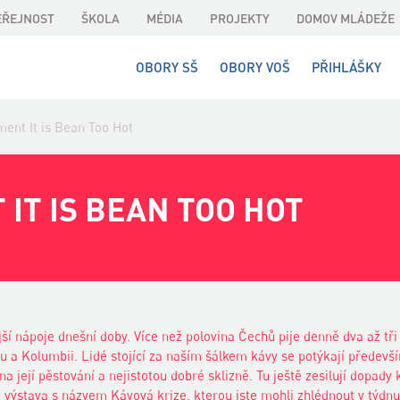
EŘEJNOST
ŠKOLA
MÉDIA
PROJEKTY
DOMOV MLÁDEŽE
OBORY SŠ
OBORY VOŠ
PŘIHLÁŠKY
ent It is Bean Too Hot
IT IS BEAN TOO HOT
ší nápoje dnešní doby. Více než polovina Čechů pije denně dva až tři
mu a Kolumbii. Lidé stojící za naším šálkem kávy se potýkají předev
a její pěstování a nejistotou dobré sklizně. Tu ještě zesilují dopady
vá výstava s názvem Kávová krize, kterou jste mohli zhlédnout v týdnu