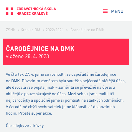
MENU
ZSHK
>
Kronika DM
>
2022/2023
>
Čarodějnice na DMK
ČARODĚJNICE NA DMK
vloženo 28. 4. 2023
Ve čtvrtek 27. 4. jsme se rozhodli, že uspořádáme čarodějnice
na DMK. Původním záměrem byla soutěž o nejčarodějničtější účes,
ale děvčata vše pojala jinak – zaměřila se převážně na úpravu
obličejů a pouze okrajově na účes. Mezi sebou jsme zvolili tři
nej čarodějky a společně jsme si pomlsali na sladkých odměnách.
V čarodějné chýši vychovatelek jsme klábosili až do pozdních
hodin. Prostě super akce.
Čarodějky ze zdrávky.