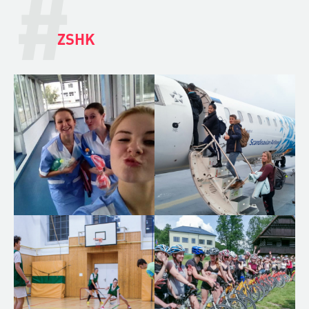
#
ZSHK