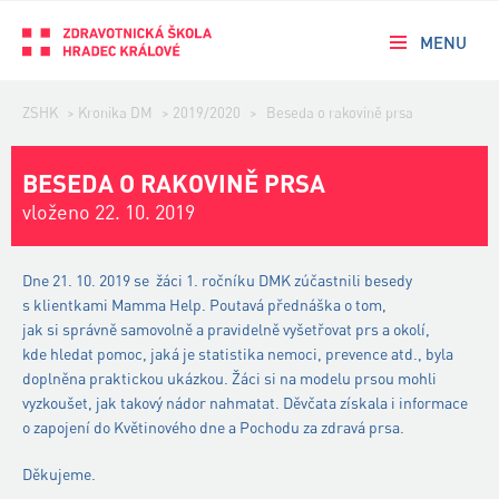
MENU
ZSHK
>
Kronika DM
>
2019/2020
>
Beseda o rakovině prsa
BESEDA O RAKOVINĚ PRSA
vloženo 22. 10. 2019
Dne 21. 10. 2019 se žáci 1. ročníku DMK zúčastnili besedy
s klientkami Mamma Help. Poutavá přednáška o tom,
jak si správně samovolně a pravidelně vyšetřovat prs a okolí,
kde hledat pomoc, jaká je statistika nemoci, prevence atd., byla
doplněna praktickou ukázkou. Žáci si na modelu prsou mohli
vyzkoušet, jak takový nádor nahmatat. Děvčata získala i informace
o zapojení do Květinového dne a Pochodu za zdravá prsa.
Děkujeme.