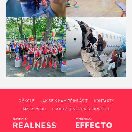
O ŠKOLE
JAK SE K NÁM PŘIHLÁSIT
KONTAKTY
MAPA WEBU
PROHLÁŠENÍ O PŘÍSTUPNOSTI