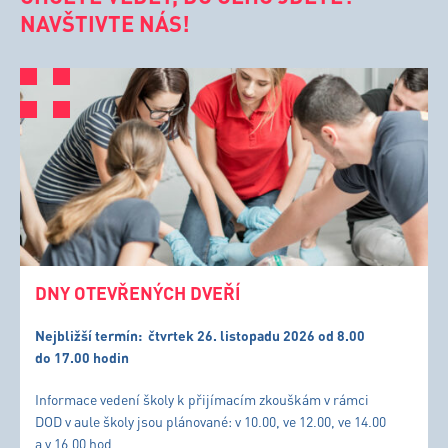
NAVŠTIVTE NÁS!
DNY OTEVŘENÝCH DVEŘÍ
Nejbližší termín:
čtvrtek 26. listopadu 2026 od 8.00
do 17.00 hodin
Informace vedení školy k přijímacím zkouškám v rámci
DOD v aule školy jsou plánované: v 10.00, ve 12.00, ve 14.00
a v 16.00 hod.