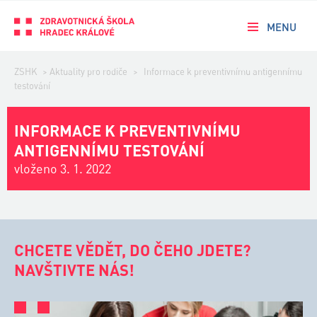
MENU
ZSHK
>
Aktuality pro rodiče
>
Informace k preventivnímu antigennímu
testování
INFORMACE K PREVENTIVNÍMU
ANTIGENNÍMU TESTOVÁNÍ
vloženo 3. 1. 2022
CHCETE VĚDĚT, DO ČEHO JDETE?
NAVŠTIVTE NÁS!