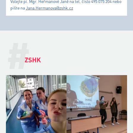
Volejte pí. Mgr. Heřmanové Janě na tel. číslo 495 075 204 nebo
pište na
Jana.Hermanova@zshk.cz
#
ZSHK