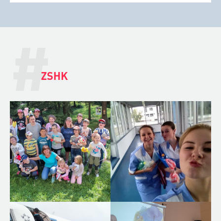
#
ZSHK