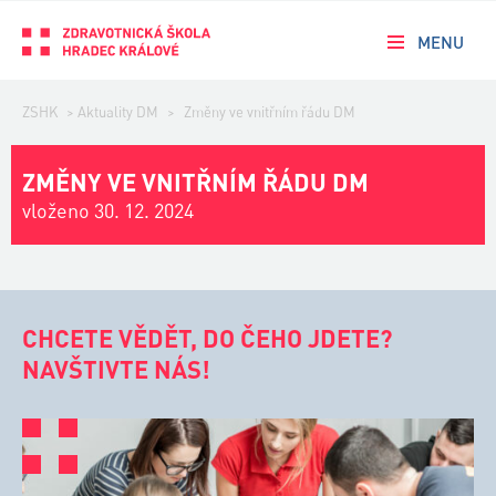
MENU
ZSHK
>
Aktuality DM
>
Změny ve vnitřním řádu DM
ZMĚNY VE VNITŘNÍM ŘÁDU DM
vloženo 30. 12. 2024
CHCETE VĚDĚT, DO ČEHO JDETE?
NAVŠTIVTE NÁS!