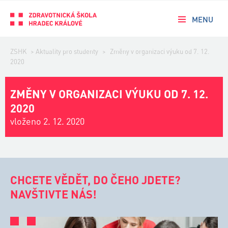
MENU
ZSHK
>
Aktuality pro studenty
>
Změny v organizaci výuku od 7. 12.
2020
ZMĚNY V ORGANIZACI VÝUKU OD 7. 12.
2020
vloženo 2. 12. 2020
CHCETE VĚDĚT, DO ČEHO JDETE?
NAVŠTIVTE NÁS!