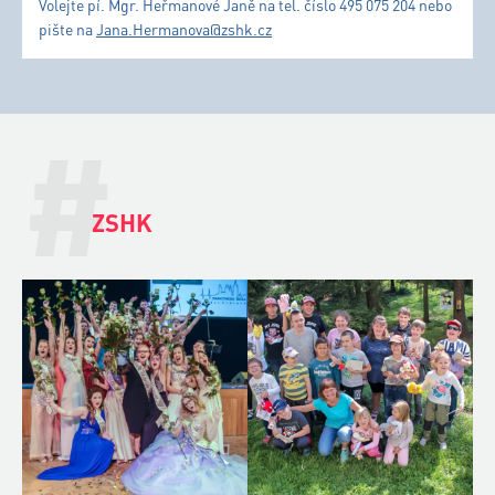
Volejte pí. Mgr. Heřmanové Janě na tel. číslo 495 075 204 nebo
pište na
Jana.Hermanova@zshk.cz
#
ZSHK