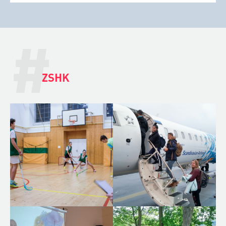
#
ZSHK