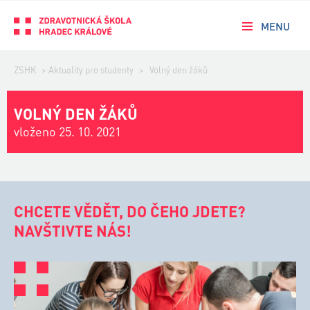
MENU
ZSHK
>
Aktuality pro studenty
>
Volný den žáků
VOLNÝ DEN ŽÁKŮ
vloženo 25. 10. 2021
CHCETE VĚDĚT, DO ČEHO JDETE?
NAVŠTIVTE NÁS!