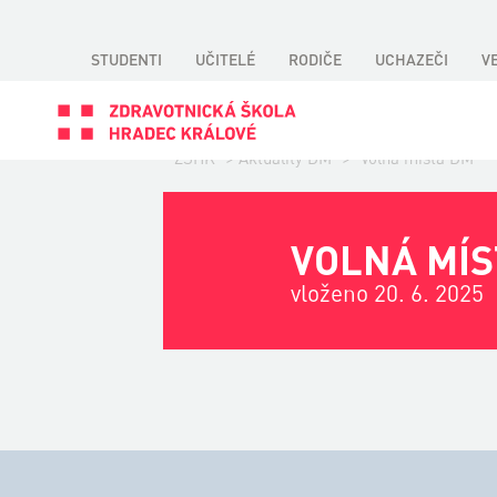
STUDENTI
UČITELÉ
RODIČE
UCHAZEČI
V
ZSHK
>
Aktuality DM
>
Volná místa DM
VOLNÁ MÍS
vloženo 20. 6. 2025