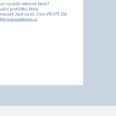
ium na vyšší odborné škole?
uální prohlídku školy.
řmanové Janě na tel. číslo 495 075 204
.Hermanova@zshk.cz