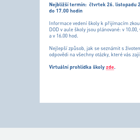
Nejbližší termín:
čtvrtek 26. listopadu 
do 17.00 hodin
Informace vedení školy k přijímacím zko
DOD v aule školy jsou plánované: v 10.00, 
a v 16.00 hod.
Nejlepší způsob, jak se seznámit s živote
odpovědi na všechny otázky, které vás zají
Virtuální prohlídka školy
zde
.