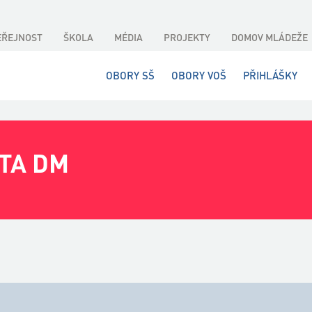
EŘEJNOST
ŠKOLA
MÉDIA
PROJEKTY
DOMOV MLÁDEŽE
OBORY SŠ
OBORY VOŠ
PŘIHLÁŠKY
TA DM