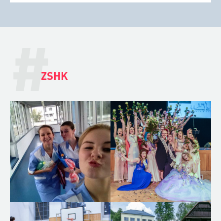
#
ZSHK