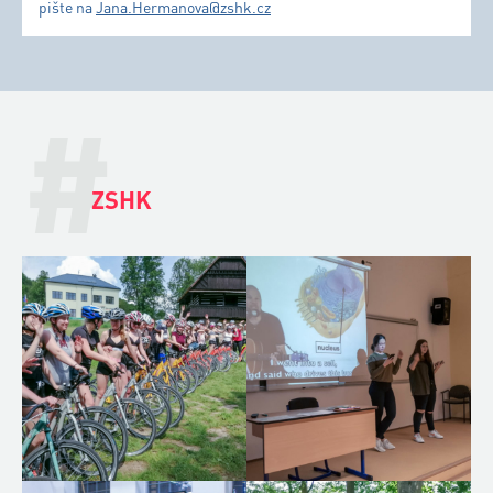
pište na
Jana.Hermanova@zshk.cz
#
ZSHK