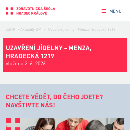
MENU
ZSHK
>
Aktuality DM
>
Uzavření jídelny – Menza, Hradecká 1219
UZAVŘENÍ JÍDELNY – MENZA,
HRADECKÁ 1219
vloženo 2. 6. 2026
CHCETE VĚDĚT, DO ČEHO JDETE?
NAVŠTIVTE NÁS!