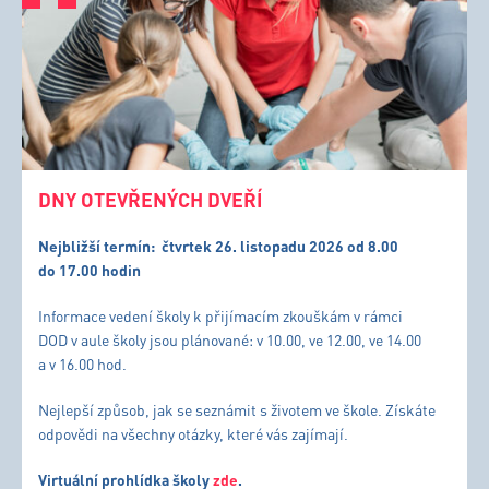
DNY OTEVŘENÝCH DVEŘÍ
Nejbližší termín:
čtvrtek 26. listopadu 2026 od 8.00
do 17.00 hodin
Informace vedení školy k přijímacím zkouškám v rámci
DOD v aule školy jsou plánované: v 10.00, ve 12.00, ve 14.00
a v 16.00 hod.
Nejlepší způsob, jak se seznámit s životem ve škole. Získáte
odpovědi na všechny otázky, které vás zajímají.
Virtuální prohlídka školy
zde
.